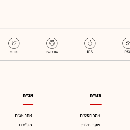
מט"ח
אג"ח
אתר המט"ח
אתר אג"ח
שערי חליפין
מק"מים