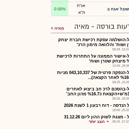
אג"ח
שובל אגח ב
0.00%
ת"א
עות בורסה - מאיה
מאיה
-הושלמה עסקת רכישת חברת יצחק
 ושות' והלוואה מימון הרכ'
15.07.2
-אישור הממונה על התחרות לרכישת
שות'
29.06.2
שובל-הנפקה פרטית של 043,10,337 מניות
10.06.2
-בהסכם לרכ חב ביצוע לאחרים
26.05.2
נדסה - דוח רבעון 1 לשנת 2026
25.05.2
 מצגת לשוק ההון ליום 31.12.26
הצג יותר
27.03.2