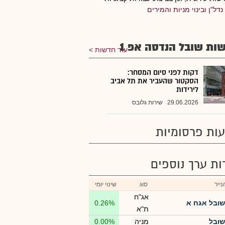
נדל"ן ובינוי מניות והמירים
ות שובל הנדסה אפ 1
עוד חדשות
דקות לפני סיום המסחר:
הסקטור שהעביר את תל אביב
לירידות
29.06.2026
שירות גלובס
ות פרסומיות
רות ערך נוספים
ייר
סוג
שינוי יומי
אג"ח
שובל אגח א
0.26%
ת"א
שובל
מניה
0.00%