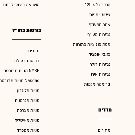
הרכב ת"א 125
השוואה ביצועי קרנות
ציטוטי מניות
אתר המעו"ף
בורסות בחו"ל
נגזרות מעו"ף
מפת פוזיציות פתוחות
מדדים
כתבי אופציה
בורסות בעולם
נגזרות דולר
מניות מבורסת NYSE
נגזרות אירו
מניות מבורסת Nasdaq
ברומטר-מגמות
מניות מלונדון
מניות מגרמניה
מדדים
מניות מצרפת
מניות מאיטליה
מחירים
מניות מספרד