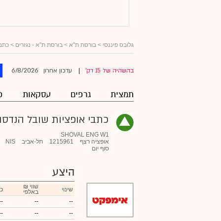
גלובס פיננסי
> בורסת ת"א >
בורסת ת"א - נגזרים
>
כתבי
6/8/2026
בהשהיה של 15 דק'
עדכון אחרון
|
תמצית
גרפים
עסקאות
פ
כתבי אופציות שובל הנדסה 
SHOVAL ENG W1
אופציה רצף
1215961
תל-אביב
NIS
סוף יום
היצע
₪ שווי
שינוי
כ
באלפי
--
--
--
--
--
--