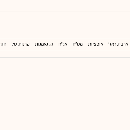
ארביטראז'
אופציות
מט"ח
אג"ח
ק. נאמנות
קרנות סל
חוזי