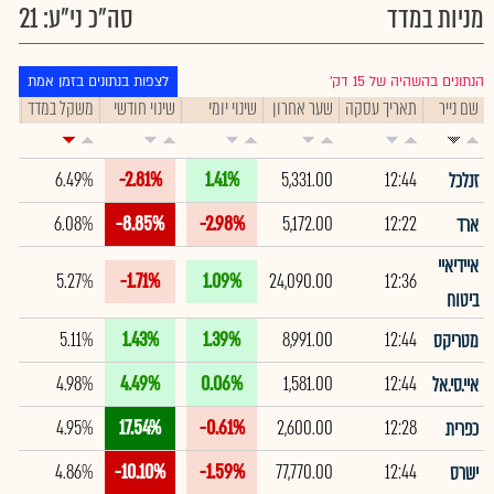
מניות במדד
סה"כ ני"ע: 21
הנתונים בהשהיה של 15 דק׳
לצפות בנתונים בזמן אמת
שם נייר
תאריך עסקה
שער אחרון
שינוי יומי
שינוי חודשי
משקל במדד
תיק
6.49%
-2.81%
1.41%
5,331.00
12:44
זנלכל
6.08%
-8.85%
-2.98%
5,172.00
12:22
ארד
איידיאיי
5.27%
-1.71%
1.09%
24,090.00
12:36
ביטוח
5.11%
1.43%
1.39%
8,991.00
12:44
מטריקס
4.98%
4.49%
0.06%
1,581.00
12:44
איי.סי.אל
4.95%
17.54%
-0.61%
2,600.00
12:28
כפרית
4.86%
-10.10%
-1.59%
77,770.00
12:44
ישרס