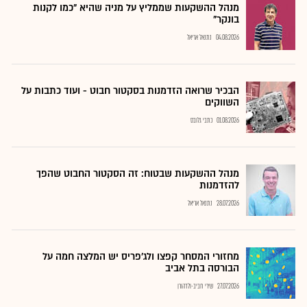
מנהל ההשקעות שממליץ על מניה שהיא "כמו לקנות
בונקר"
04.08.2026
נתנאל אריאל
הבכיר שרואה הזדמנות בסקטור חבוט - ועוד כתבות על
השווקים
01.08.2026
כתבי גלובס
מנהל ההשקעות שבטוח: זה הסקטור החבוט שהפך
להזדמנות
28.07.2026
נתנאל אריאל
מחזורי המסחר קפצו ולג'פריס יש המלצה חמה על
הבורסה בתל אביב
27.07.2026
שירי חביב-ולדהורן