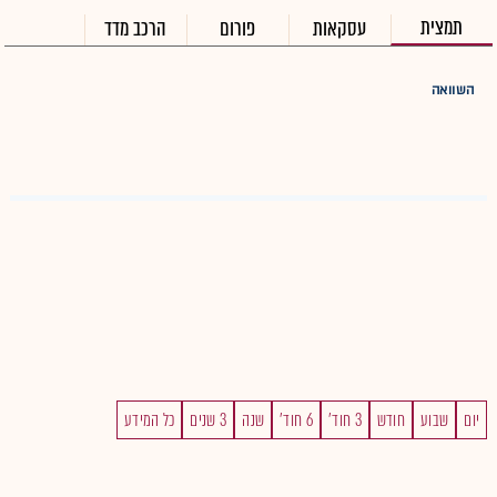
תמצית
עסקאות
פורום
הרכב מדד
השוואה
יום
שבוע
חודש
3 חוד'
6 חוד'
שנה
3 שנים
כל המידע