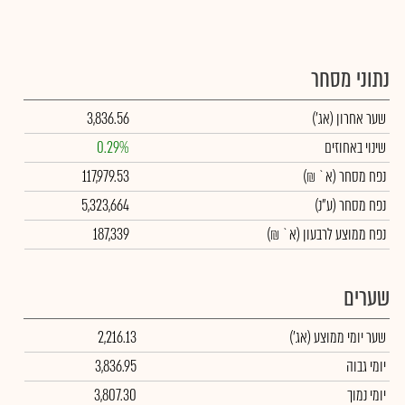
נתוני מסחר
שער אחרון
(אג')
3,836.56
שינוי באחוזים
0.29%
נפח מסחר
(א` ₪)
117,979.53
נפח מסחר
(ע"נ)
5,323,664
נפח ממוצע לרבעון (א` ₪)
187,339
שערים
שער יומי ממוצע
(אג')
2,216.13
יומי גבוה
3,836.95
יומי נמוך
3,807.30