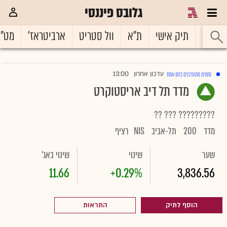
גלובס פיננסי
ראשי
תיק אישי
ת"א
וול סטריט
ארביטראז'
מט"
13:00
עדכון אחרון
נתונים מתעדכנים בזמן אמת
|
מדד תל דיב אריסטוקרט
?? ??? ?????????
מדד
200
תל-אביב
NIS
רציף
שער
שינוי
שינוי באג'
11.66
+0.29%
3,836.56
הוסף לתיק
התראות