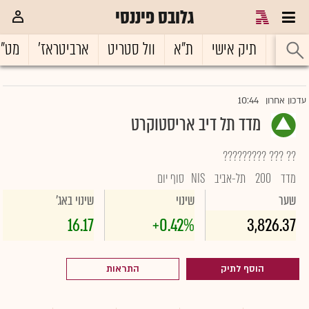
גלובס פיננסי
ראשי
תיק אישי
ת"א
וול סטריט
ארביטראז'
מט"
10:44
עדכון אחרון
מדד תל דיב אריסטוקרט
?? ??? ?????????
מדד
200
תל-אביב
NIS
סוף יום
שער
שינוי
שינוי באג'
16.17
+0.42%
3,826.37
הוסף לתיק
התראות