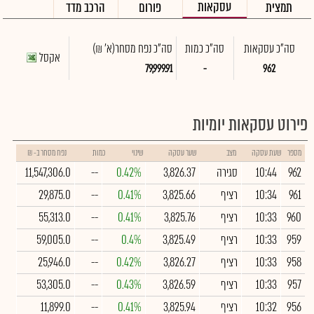
עסקאות
תמצית
פורום
הרכב מדד
סה"כ עסקאות
סה"כ כמות
סה"כ נפח מסחר
(א' ₪)
אקסל
79,999.91
-
962
פירוט עסקאות יומיות
מספר
שעת עסקה
מצב
שער עסקה
שינוי
כמות
נפח מסחר ב- ₪
962
10:44
סגירה
3,826.37
0.42%
--
11,547,306.0
961
10:34
רציף
3,825.66
0.41%
--
29,875.0
960
10:33
רציף
3,825.76
0.41%
--
55,313.0
959
10:33
רציף
3,825.49
0.4%
--
59,005.0
958
10:33
רציף
3,826.27
0.42%
--
25,946.0
957
10:33
רציף
3,826.59
0.43%
--
53,305.0
956
10:32
רציף
3,825.94
0.41%
--
11,899.0