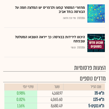
מחזורי המסחר קפצו ולג'פריס יש המלצה חמה על
הבורסה בתל אביב
27.07.2026
שירי חביב-ולדהורן
היכונו לירידות בבורסה: כך ייראה השבוע המטלטל
שבפתח
27.07.2026
רם מורי
הצעות פרסומיות
מדדים נוספים
שם הנייר
שער
שינוי יומי
ת"א-35
4,168.97
0.98%
ת"א-125
4,065.60
0.82%
ת"א בנקים-5
8,680.49
1.16%