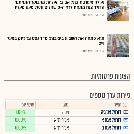
נעילה מעורבת בתל אביב: העליות מהבוקר התמתנו;
הדולר צנח מתחת לרף ה-3 שקלים וננעל מעט מעליו
14.07.2026
שירות גלובס
ת"א פתחה את השבוע ביציבות; מדד נפט וגז זינק במעל
2%
13.07.2026
שירות גלובס
הצעות פרסומיות
ניירות ערך נוספים
שם הנייר
סוג
שינוי יומי
דוראל אנרגיה
מניה
1.08%
דוראל אגח א
אג"ח ת"א
0.00%
דוראל אגח ב
אג"ח ת"א
0.00%