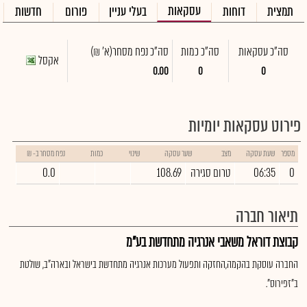
עסקאות
תמצית
דוחות
בעלי עניין
פורום
חדשות
סה"כ עסקאות
סה"כ כמות
סה"כ נפח מסחר
(א' ₪)
אקסל
0.00
0
0
פירוט עסקאות יומיות
מספר
שעת עסקה
מצב
שער עסקה
שינוי
כמות
נפח מסחר ב- ₪
0
06:35
טרום סגירה
108.69
0.0
תיאור חברה
קבוצת דוראל משאבי אנרגיה מתחדשת בע"מ
החברה עוסקת בהקמה,החזקה ותפעול מערכות אנרגיה מתחדשת בישראל ובארה"ב, שולטת
ב"זפירוס".