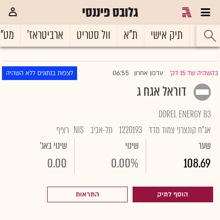
גלובס פיננסי
ראשי
תיק אישי
ת"א
וול סטריט
ארביטראז'
מט"
06:55
בהשהיה של 15 דק'
עדכון אחרון
לצפות בנתונים ללא השהיה
|
דוראל אגח ג
DOREL ENERGY B3
אג"ח קונצרני צמוד מדד
1220193
תל-אביב
NIS
רציף
שער
שינוי
שינוי באג'
0.00
0.00%
108.69
הוסף לתיק
התראות