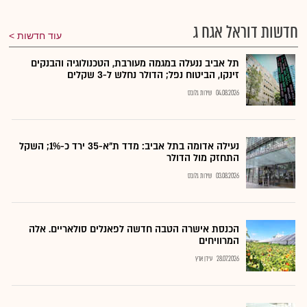
חדשות דוראל אגח ג
עוד חדשות
תל אביב ננעלה במגמה מעורבת, הטכנולוגיה והבנקים
זינקו, הביטוח נפל; הדולר נחלש ל-3 שקלים
04.08.2026
שירות גלובס
נעילה אדומה בתל אביב: מדד ת"א-35 ירד כ-1%; השקל
התחזק מול הדולר
03.08.2026
שירות גלובס
הכנסת אישרה הטבה חדשה לפאנלים סולאריים. אלה
המרוויחים
28.07.2026
עידן ארץ