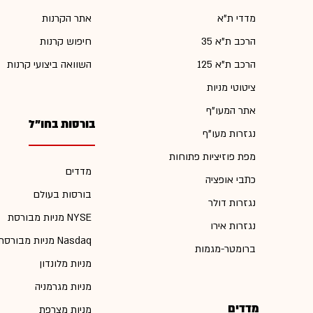
מדדי ת"א
אתר הקרנות
הרכב ת"א 35
חיפוש קרנות
הרכב ת"א 125
השוואה ביצועי קרנות
ציטוטי מניות
אתר המעו"ף
בורסות בחו"ל
נגזרות מעו"ף
מפת פוזיציות פתוחות
מדדים
כתבי אופציה
בורסות בעולם
נגזרות דולר
מניות מבורסת NYSE
נגזרות אירו
מניות מבורסת Nasdaq
ברומטר-מגמות
מניות מלונדון
מניות מגרמניה
מדדים
מניות מצרפת