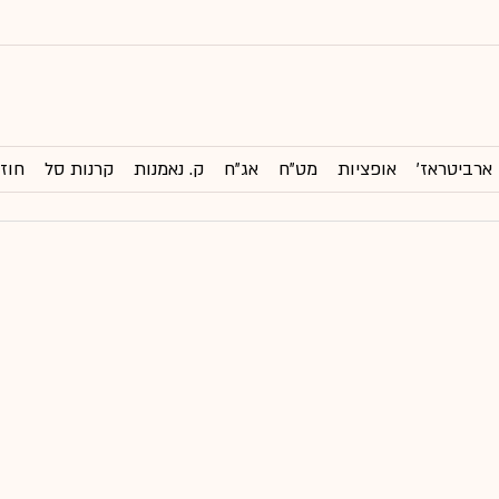
ארביטראז'
אופציות
מט"ח
אג"ח
ק. נאמנות
קרנות סל
חוזי