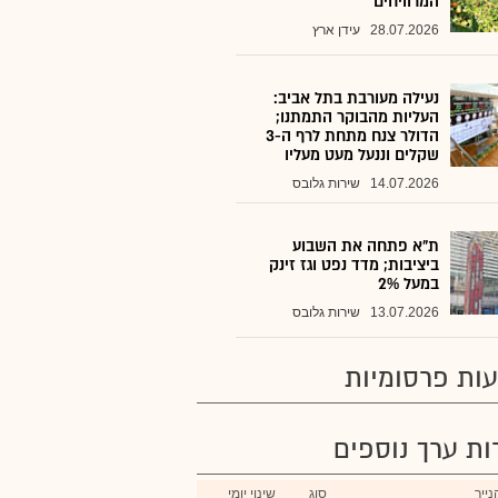
המרוויחים
28.07.2026
עידן ארץ
נעילה מעורבת בתל אביב:
העליות מהבוקר התמתנו;
הדולר צנח מתחת לרף ה-3
שקלים וננעל מעט מעליו
14.07.2026
שירות גלובס
ת"א פתחה את השבוע
ביציבות; מדד נפט וגז זינק
במעל 2%
13.07.2026
שירות גלובס
ות פרסומיות
רות ערך נוספים
ייר
סוג
שינוי יומי