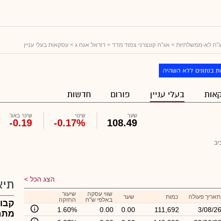
"ח לא-ממשלתיות
>
אג"ח קונצרני צמוד מדד
>
דוראל אגח ג
> עסקאות בעלי עניין
ת בנתונים ללא השהיה
אות
בעלי עניין
פורום
חדשות
שער
שינוי
שינוי באג'
-0.19
-0.17%
108.49
יב
הצג הכל
תיא
שווי עסקה
שיעור
תאריך פעולה
כמות
שער
באלפי ש"ח
החזקה
קבוצ
1.60%
0.00
0.00
111,692
3/08/2
מתח