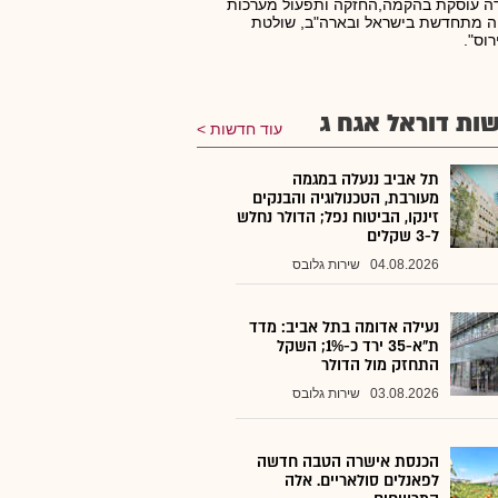
ה עוסקת בהקמה,החזקה ותפעול מערכות
ה מתחדשת בישראל ובארה"ב, שולטת
רוס".
ות דוראל אגח ג
עוד חדשות
תל אביב ננעלה במגמה
מעורבת, הטכנולוגיה והבנקים
זינקו, הביטוח נפל; הדולר נחלש
ל-3 שקלים
04.08.2026
שירות גלובס
נעילה אדומה בתל אביב: מדד
ת"א-35 ירד כ-1%; השקל
התחזק מול הדולר
03.08.2026
שירות גלובס
הכנסת אישרה הטבה חדשה
לפאנלים סולאריים. אלה