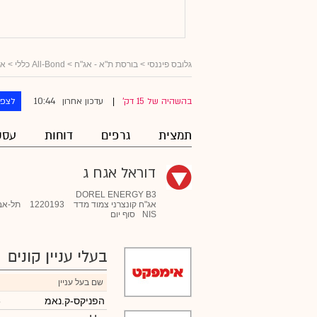
גלובס פיננסי
>
בורסת ת"א - אג"ח
>
All-Bond כללי
>
אג
10:44
בהשהיה של 15 דק'
עדכון אחרון
לצפו
|
תמצית
גרפים
דוחות
עסק
דוראל אגח ג
DOREL ENERGY B3
אג"ח קונצרני צמוד מדד
1220193
תל-אב
NIS
סוף יום
בעלי עניין קונים
שם בעל עניין
הפניקס-ק.נאמ
6