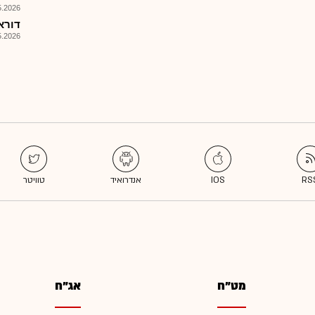
026, 09:56
דוראל 
026, 09:08
מט"ח
אג"ח