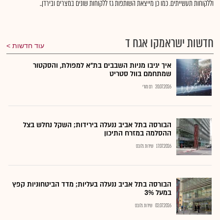
וללקוחות תעשייתים. כמו כן מייצאת השותפות גז ללקוחות שונים במצרים ובירדן..
חדשות ישראמקו אגח ד
עוד חדשות
איך יגיבו מניות השבבים בת"א למפולת, והסקטור
שמתחמם בוול סטריט
20.07.2026
רם מורי
הבורסה בתל אביב ננעלה בירידות; השקל נחלש בצל
ההסלמה במזרח התיכון
17.07.2026
שירות גלובס
הבורסה בתל אביב ננעלה בעליות; מדד הביטחוניות קפץ
במעל 3%
02.07.2026
שירות גלובס