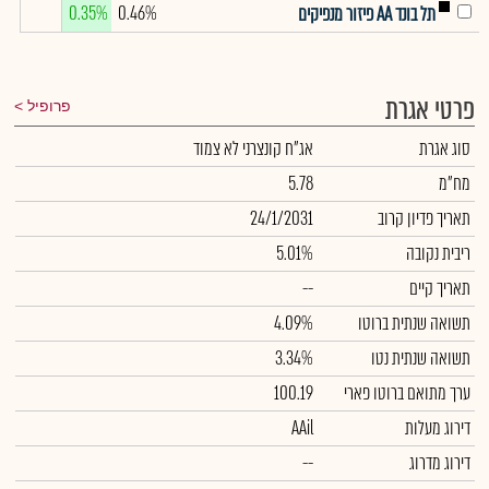
0.35%
0.46%
תל בונד AA פיזור מנפיקים
פרטי אגרת
פרופיל
סוג אגרת
אג"ח קונצרני לא צמוד
מח"מ
5.78
תאריך פדיון קרוב
24/1/2031
ריבית נקובה
5.01%
תאריך קיים
--
תשואה שנתית ברוטו
4.09%
תשואה שנתית נטו
3.34%
ערך מתואם ברוטו פארי
100.19
דירוג מעלות
AAil
דירוג מדרוג
--