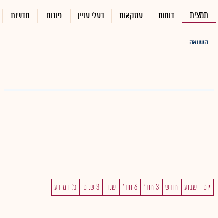
תמצית
דוחות
עסקאות
בעלי עניין
פורום
חדשות
השוואה
יום
שבוע
חודש
3 חוד'
6 חוד'
שנה
3 שנים
כל המידע