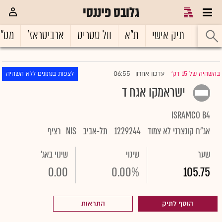
גלובס פיננסי
ראשי
תיק אישי
ת"א
וול סטריט
ארביטראז'
מט"
06:55
בהשהיה של 15 דק'
עדכון אחרון
לצפות בנתונים ללא השהיה
|
ישראמקו אגח ד
ISRAMCO B4
אג"ח קונצרני לא צמוד
1229244
תל-אביב
NIS
רציף
שער
שינוי
שינוי באג'
0.00
0.00%
105.75
הוסף לתיק
התראות