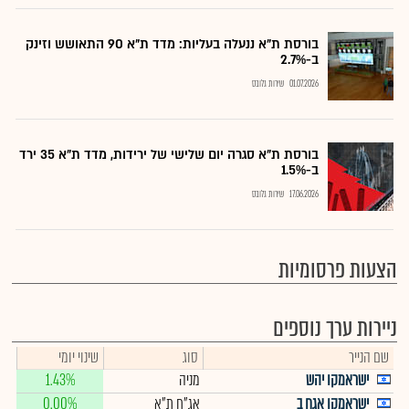
בורסת ת"א ננעלה בעליות: מדד ת"א 90 התאושש וזינק
ב-2.7%
01.07.2026
שירות גלובס
בורסת ת"א סגרה יום שלישי של ירידות, מדד ת"א 35 ירד
ב-1.5%
17.06.2026
שירות גלובס
הצעות פרסומיות
ניירות ערך נוספים
שם הנייר
סוג
שינוי יומי
ישראמקו יהש
מניה
1.43%
ישראמקו אגח ב
אג"ח ת"א
0.00%