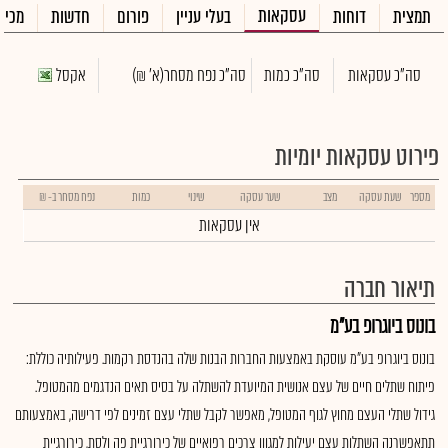
עסקאות
תמצית
דוחות
בעלי עניין
פורום
חדשות
מכיר
סה"כ עסקאות
סה"כ כמות
סה"כ נפח מסחר
(א' ₪)
אקסל
פירוט עסקאות יומיות
מספר
שעת עסקה
מצב
שער עסקה
שינוי
כמות
נפח מסחר ב- ₪
אין עסקאות
תיאור חברה
בונוס ביוגרופ בע"מ
בונוס ביוגרופ בע"מ עוסקת באמצעות החברות הבנות שלה בהנדסת רקמות. פעילותיה כוללת:
פיתוח שתלים חיים של עצם אנושית המיועדת להשתלה על בסיס תאים הנדגמים מהמטופל.
גידול שתלי העצם מחוץ לגוף המטופל, מאפשר לקבל שתלי עצם זמינים לפי דרישה, באמצעותם
תתאפשרנה השתלות עצם יעילות למגוון צרכים רפואיים של כירורגיית פה ולסת, כירורגיית