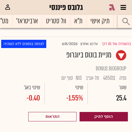
גלובס פיננסי
ראשי
תיק אישי
ת"א
וול סטריט
ארביטראז'
מט"
6/8/2026
בהשהיה של 15 דק'
עדכון אחרון
לצפות בנתונים ללא השהיה
|
מניית בונוס ביוגרופ
BONUS BIOGROUP
מניה
485011
תל-אביב
NIS
סוף יום
שער
שינוי
שינוי באג'
-0.40
-1.55%
25.4
הוסף לתיק
התראות