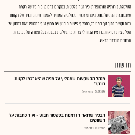
הגולגולת, כירורגיה אורטופדית וכירורגיה פלסטית, במקרים בהם קיים חוסר של רקמת
עצם.חברת הבת של בונוס ביוגרופ רכשה טכנולוגיה העשויה לאפשר שיקום ובניה של רקמות
רכות וקשות בתוך גוף המטופל, כתחליף ליישומים הנעשים מחוץ לגוף המטופל זאת במגוון של
אפליקציות רפואיות בהן אין הכרח לייצר רקמה ביולוגית במבנה בעל תצורה תלת מימדית
מרחבית מוגדרת מראש..
חדשות
מנהל ההשקעות שממליץ על מניה שהיא "כמו לקנות
בונקר"
04.08.2026
נתנאל אריאל
הבכיר שרואה הזדמנות בסקטור חבוט - ועוד כתבות על
השווקים
01.08.2026
כתבי גלובס