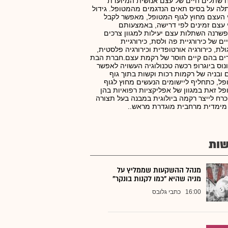
 שתלים חיים של עצם אנושית המיועדת
ה על בסיס תאים הנדגמים מהמטופל. גידול
העצם מחוץ לגוף המטופל, מאפשר לקבל
עצם זמינים לפי דרישה, באמצעותם
רנה השתלות עצם יעילות למגוון צרכים
ים של כירורגיית פה ולסת, כירורגיית
ולת, כירורגיה אורטופדית וכירורגיה פלסטית,
ים בהם קיים חוסר של רקמת עצם.חברת הבת
נוס ביוגרופ רכשה טכנולוגיה העשויה לאפשר
 ובניה של רקמות רכות וקשות בתוך גוף
ל, כתחליף ליישומים הנעשים מחוץ לגוף
ל זאת במגוון של אפליקציות רפואיות בהן
כרח לייצר רקמה ביולוגית במבנה בעל תצורה
מימדית מרחבית מוגדרת מראש..
ות
מנהל ההשקעות שממליץ על
מניה שהיא "כמו לקנות בונקר"
16:00
כתבי גלובס