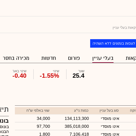
אות בעלי עניין
לצפות בנתונים ללא השהיה
אות
בעלי עניין
פורום
חדשות
מכירה בחסר
שער
שינוי
שינוי באג'
-0.40
-1.55%
25.4
תיא
זקה
סוג בעל עניין
כמות ני"ע
שווי באלפי ש"ח
אינו מוסדי
134,113,300
34,000
בונו
אינו מוסדי
385,018,000
97,700
בונוס
הבנות
אינו מוסדי
7,106,418
1,800