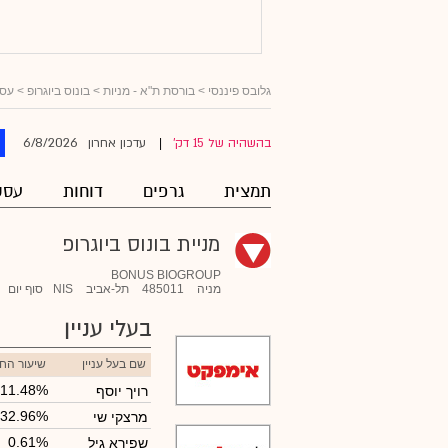
גלובס פיננסי
>
בורסת ת"א - מניות
>
בונוס ביוגרופ
> עסק
6/8/2026
בהשהיה של 15 דק'
עדכון אחרון
|
תמצית
גרפים
דוחות
עסק
מניית בונוס ביוגרופ
BONUS BIOGROUP
מניה
485011
תל-אביב
NIS
סוף יום
בעלי עניין
שם בעל עניין
שיעור הח
11.48%
רויך יוסף
32.96%
מרצקי שי
0.61%
שפירא גיל