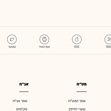
מט"ח
אג"ח
אתר המט"ח
אתר אג"ח
שערי חליפין
מק"מים