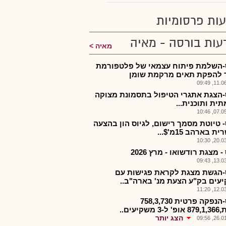
ות פרסומיות
עות בורסה - מאיה
מאיה
-השלמת פיתוח עצמאי של פלטפורמת
ר להפקת תאים מרקמת שומן
11.06.2
-הצגת אתגרי הטיפול בתסמונת מצוקה
ית ותוכנית...
07.05.2
- טיוטת מסמך רישום, לגיוס הון בהצעה
 בארהב 15מ'$...
20.03.2
- מצגת רודשואו - מרץ 2026
13.03.2
-הגשת מצגת לקראת פגישות עם
עים בק"ע הצעת מנ' בארה"ב..
12.03.2
בונס-הנפקה פרטית 758,3,730
 משקיעים..
הצג יותר
26.01.2