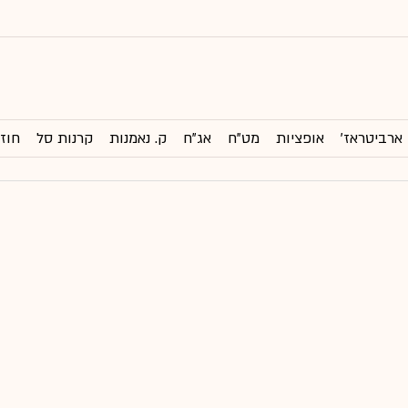
ארביטראז'
אופציות
מט"ח
אג"ח
ק. נאמנות
קרנות סל
חוזי