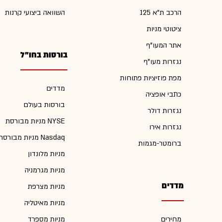
הרכב ת"א 125
השוואה ביצועי קרנות
ציטוטי מניות
אתר המעו"ף
בורסות בחו"ל
נגזרות מעו"ף
מפת פוזיציות פתוחות
מדדים
כתבי אופציה
בורסות בעולם
נגזרות דולר
מניות מבורסת NYSE
נגזרות אירו
מניות מבורסת Nasdaq
ברומטר-מגמות
מניות מלונדון
מניות מגרמניה
מדדים
מניות מצרפת
מניות מאיטליה
מחירים
מניות מספרד