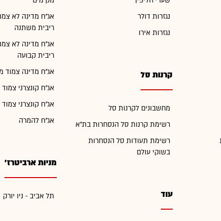
שערי חליפין
מק"מים
נגזרות דולר
אג"ח מדינה לא צמו
ריבית משתנה
נגזרות אירו
אג"ח מדינה לא צמו
ריבית קבועה
אג"ח מדינה צמוד מ
קרנות סל
אג"ח קונצרני צמוד 
אג"ח קונצרני צמוד 
מחשבונים לקרנות סל
אג"ח להמרה
רשימת קרנות סל הנסחרות בת"א
רשימת תעודות סל הנסחרות
בשוקי עולם
מניות ארביטרז'
עוד
תל אביב - ניו יורק