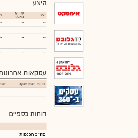
היצע
₪ שווי
שינוי
כ
באלפי
--
--
--
--
--
--
--
--
--
--
--
--
--
--
--
עסקאות אחרונות
מספר
שעת עסקה
שער
דוחות כספיים
סה"כ הכנסות