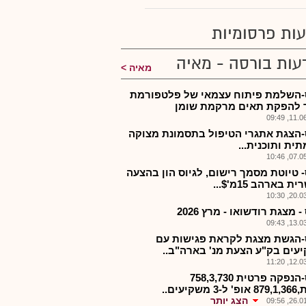
ות פרסומיות
עות בורסה - מאיה
מאיה
-השלמת פיתוח עצמאי של פלטפורמת
ר להפקת תאים מרקמת שומן
11.06.2
-הצגת אתגרי הטיפול בתסמונת מצוקה
ית ותוכנית...
07.05.2
- טיוטת מסמך רישום, לגיוס הון בהצעה
 בארהב 15מ'$...
20.03.2
- מצגת רודשואו - מרץ 2026
13.03.2
-הגשת מצגת לקראת פגישות עם
עים בק"ע הצעת מנ' בארה"ב..
12.03.2
בונס-הנפקה פרטית 758,3,730
 משקיעים..
הצג יותר
26.01.2