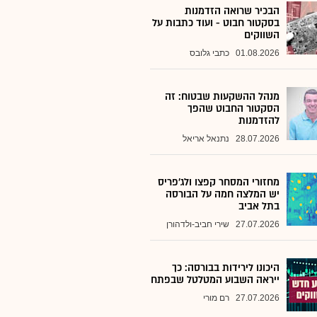
הבכיר שרואה הזדמנות
בסקטור חבוט - ועוד כתבות על
השווקים
01.08.2026
כתבי גלובס
מנהל ההשקעות שבטוח: זה
הסקטור החבוט שהפך
להזדמנות
28.07.2026
נתנאל אריאל
מחזורי המסחר קפצו ולג'פריס
יש המלצה חמה על הבורסה
בתל אביב
27.07.2026
שירי חביב-ולדהורן
היכונו לירידות בבורסה: כך
ייראה השבוע המטלטל שבפתח
27.07.2026
רם מורי