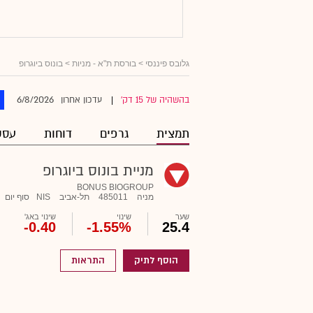
גלובס פיננסי
>
בורסת ת"א - מניות
> בונוס ביוגרופ
6/8/2026
בהשהיה של 15 דק'
עדכון אחרון
|
תמצית
גרפים
דוחות
עסק
מניית בונוס ביוגרופ
BONUS BIOGROUP
מניה
485011
תל-אביב
NIS
סוף יום
שער
שינוי
שינוי באג'
-0.40
-1.55%
25.4
הוסף לתיק
התראות