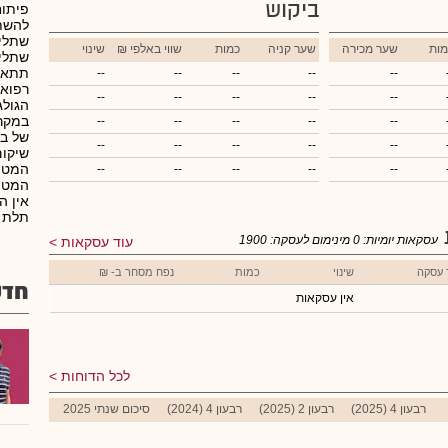
ביקוש
פיתוח
להשתל
שתלי 
מות
שער מכירה
שער קניה
כמות
₪ שווי באלפי
שינוי
שתלי 
תתאפש
--
--
--
--
--
רפואי
--
--
--
--
--
הגולג
במקר
--
--
--
--
--
של בו
--
--
--
--
--
שיקום
המטופ
--
--
--
--
--
המטופ
אין ה
תלת 
עסקאות יומיות:
0
מינימום לעסקה:
1900
עוד עסקאות
 עסקה
שינוי
כמות
נפח מסחר ב- ₪
חדש
אין עסקאות
לכל הדוחות
רבעון 4 (2025)
רבעון 2 (2025)
רבעון 4 (2024)
סיכום שנתי 2025