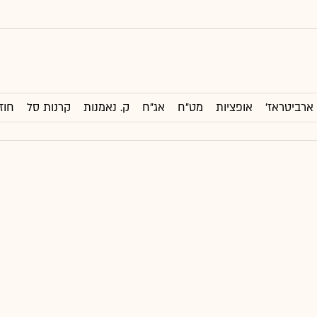
ארביטראז'
אופציות
מט"ח
אג"ח
ק. נאמנות
קרנות סל
חוז