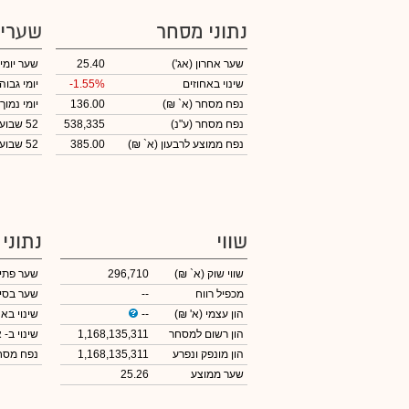
נתוני מסחר
שערי
שער אחרון
(אג')
25.40
שער יומי
שינוי באחוזים
-1.55%
יומי גבוה
נפח מסחר
(א` ₪)
136.00
יומי נמוך
נפח מסחר
(ע"נ)
538,335
52 שבועות גבוה
נפח ממוצע לרבעון (א` ₪)
385.00
52 שבועות נמוך
שווי
נתוני
שווי שוק
(א` ₪)
296,710
שער פתי
מכפיל רווח
--
שער בסי
הון עצמי
(א' ₪)
--
שינוי באח
הון רשום למסחר
1,168,135,311
שינוי
ב- א
הון מונפק ונפרע
1,168,135,311
נפח מס
שער ממוצע
25.26