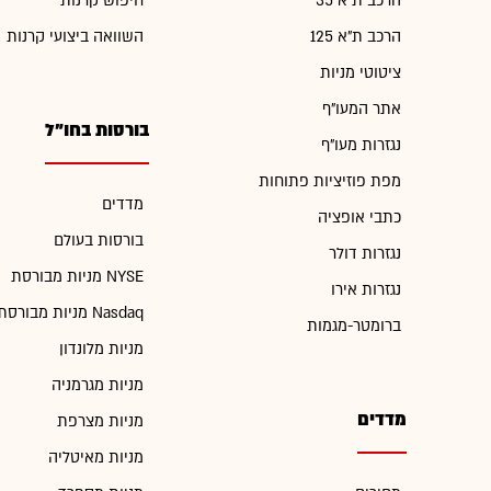
הרכב ת"א 35
חיפוש קרנות
הרכב ת"א 125
השוואה ביצועי קרנות
ציטוטי מניות
אתר המעו"ף
בורסות בחו"ל
נגזרות מעו"ף
מפת פוזיציות פתוחות
מדדים
כתבי אופציה
בורסות בעולם
נגזרות דולר
מניות מבורסת NYSE
נגזרות אירו
מניות מבורסת Nasdaq
ברומטר-מגמות
מניות מלונדון
מניות מגרמניה
מדדים
מניות מצרפת
מניות מאיטליה