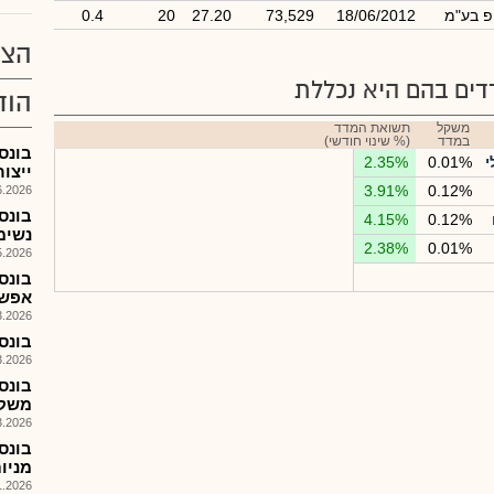
ופ בע"מ
18/06/2012
73,529
27.20
20
0.4
הצע
ים בהם היא נכללת
הוד
משקל
תשואת המדד
במדד
(% שינוי חודשי)
בונס
י
0.01%
2.35%
ייצו
3.91%
0.12%
026, 09:49
בונס
4.15%
0.12%
נשימת
2.38%
0.01%
026, 10:46
בונס
אפשרית
026, 10:30
בונס 
026, 09:43
בונס
משקי
026, 11:20
מניות,879,1,366 אופ' ל-3
026, 09:56