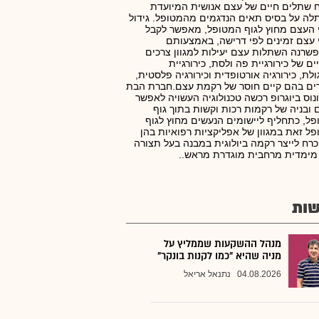
 שתלים חיים של עצם אנושית המיועדת
ה על בסיס תאים הנדגמים מהמטופל. גידול
העצם מחוץ לגוף המטופל, מאפשר לקבל
עצם זמינים לפי דרישה, באמצעותם
רנה השתלות עצם יעילות למגוון צרכים
ים של כירורגיית פה ולסת, כירורגיית
ולת, כירורגיה אורטופדית וכירורגיה פלסטית,
ים בהם קיים חוסר של רקמת עצם.חברת הבת
נוס ביוגרופ רכשה טכנולוגיה העשויה לאפשר
 ובניה של רקמות רכות וקשות בתוך גוף
ל, כתחליף ליישומים הנעשים מחוץ לגוף
ל זאת במגוון של אפליקציות רפואיות בהן
כרח לייצר רקמה ביולוגית במבנה בעל תצורה
מימדית מרחבית מוגדרת מראש..
ות
מנהל ההשקעות שממליץ על
מניה שהיא "כמו לקנות בונקר"
04.08.2026
נתנאל אריאל