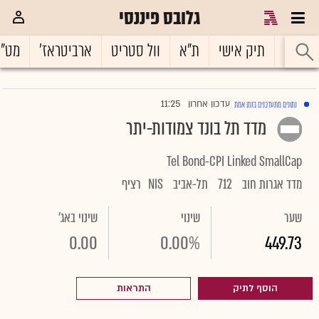
גלובס פיננסי
ראשי
תיק אישי
ת"א
וול סטריט
ארביטראז'
מט"
11:25
עדכון אחרון
נתונים מתעדכנים בזמן אמת
|
מדד תל בונד צמודות-יתר
Tel Bond-CPI Linked SmallCap
מדד אגרות חוב
712
תל-אביב
NIS
רציף
שער
שינוי
שינוי באג'
0.00
0.00%
449.73
הוסף לתיק
התראות