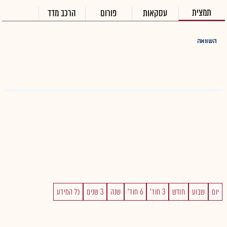
תמצית
עסקאות
פורום
הרכב מדד
השוואה
יום
שבוע
חודש
3 חוד'
6 חוד'
שנה
3 שנים
כל המידע