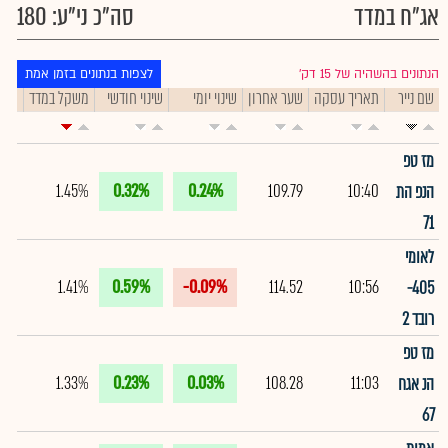
אג"ח במדד
סה"כ ני"ע: 180
הנתונים בהשהיה של 15 דק׳
לצפות בנתונים בזמן אמת
שם נייר
תאריך עסקה
שער אחרון
שינוי יומי
שינוי חודשי
משקל במדד
תיק
מז טפ
1.45%
0.32%
0.24%
109.79
10:40
הנפ הת
71
לאומי
1.41%
0.59%
-0.09%
114.52
10:56
405-
רובד 2
מז טפ
1.33%
0.23%
0.03%
108.28
11:03
הנ אגח
67