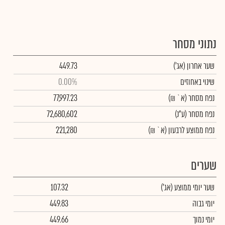
נתוני מסחר
שער אחרון
(אג')
449.73
שינוי באחוזים
0.00%
נפח מסחר
(א` ₪)
77,997.23
נפח מסחר
(ע"נ)
72,680,602
נפח ממוצע לרבעון (א` ₪)
221,280
שערים
שער יומי ממוצע
(אג')
107.32
יומי גבוה
449.83
יומי נמוך
449.66