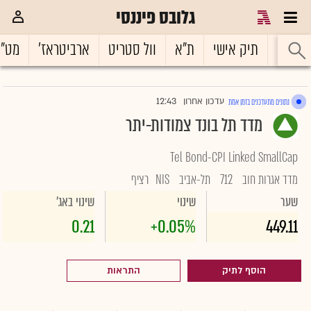
גלובס פיננסי
ראשי
תיק אישי
ת"א
וול סטריט
ארביטראז'
מט"
12:43
עדכון אחרון
נתונים מתעדכנים בזמן אמת
|
מדד תל בונד צמודות-יתר
Tel Bond-CPI Linked SmallCap
מדד אגרות חוב
712
תל-אביב
NIS
רציף
שער
שינוי
שינוי באג'
0.21
+0.05%
449.11
הוסף לתיק
התראות