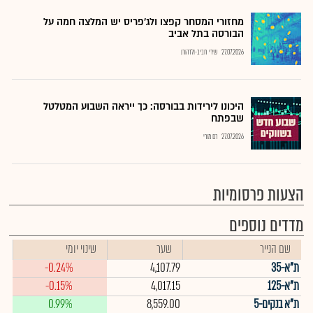
מחזורי המסחר קפצו ולג'פריס יש המלצה חמה על
הבורסה בתל אביב
27.07.2026
שירי חביב-ולדהורן
היכונו לירידות בבורסה: כך ייראה השבוע המטלטל
שבפתח
27.07.2026
רם מורי
הצעות פרסומיות
מדדים נוספים
שם הנייר
שער
שינוי יומי
ת"א-35
4,107.79
-0.24%
ת"א-125
4,017.15
-0.15%
ת"א בנקים-5
8,559.00
0.99%