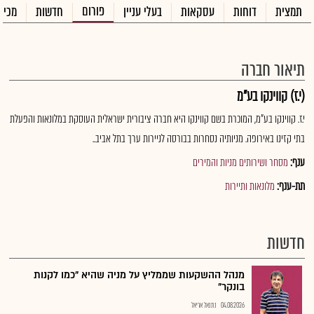
פורום
תמצית
דוחות
עסקאות
בעלי עניין
חדשות
מכיר
תיאור חברה
(י.ז) קווינקו בע"מ
י.ז. קווינקו בע"מ, המוכרת בשם קווינקו היא חברה ציבורית ישראלית העוסקת במלונאות והפעלת
בתי קזינו באירופה. מניותיה נסחרות בבורסה לניירות ערך בתל אביב..
ענף:
מסחר ושירותים מניות והמירים
תת-ענף:
מלונאות ותיירות
חדשות
מנהל ההשקעות שממליץ על מניה שהיא "כמו לקנות
בונקר"
04.08.2026
נתנאל אריאל