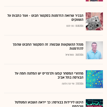
הבכיר שרואה הזדמנות בסקטור חבוט - ועוד כתבות על
השווקים
01.08.2026
כתבי גלובס
מנהל ההשקעות שבטוח: זה הסקטור החבוט שהפך
להזדמנות
28.07.2026
נתנאל אריאל
מחזורי המסחר קפצו ולג'פריס יש המלצה חמה על
הבורסה בתל אביב
27.07.2026
שירי חביב-ולדהורן
היכונו לירידות בבורסה: כך ייראה השבוע המטלטל
שבפתח