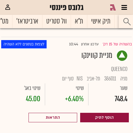
גלובס פיננסי
ראשי
תיק אישי
ת"א
וול סטריט
ארביטראז'
מט"
10:44
בהשהיה של 15 דק'
עדכון אחרון
לצפות בנתונים ללא השהיה
|
מניית קווינקו
QUEENCO
מניה
386011
תל-אביב
NIS
סוף יום
שער
שינוי
שינוי באג'
45.00
+6.40%
748.4
הוסף לתיק
התראות