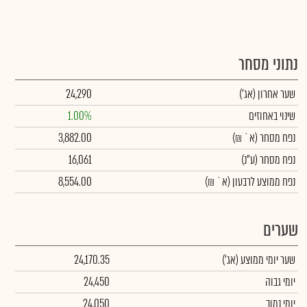
נתוני מסחר
שער אחרון
(אג')
24,290
שינוי באחוזים
1.00%
נפח מסחר
(א` ₪)
3,882.00
נפח מסחר
(ע"נ)
16,061
נפח ממוצע לרבעון (א` ₪)
8,554.00
שערים
שער יומי ממוצע
(אג')
24,170.35
יומי גבוה
24,450
יומי נמוך
24,050