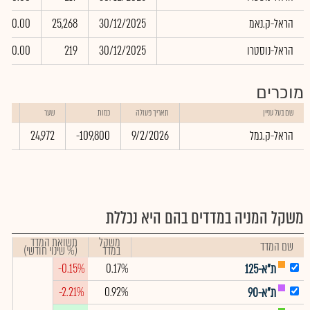
הראל-ק.נאמ
30/12/2025
25,268
0.00
הראל-נוסטרו
30/12/2025
219
0.00
מוכרים
שווי
שם בעל עניין
תאריך פעולה
כמות
שער
באלפ
הראל-ק.גמל
9/2/2026
-109,800
24,972
.60
משקל המניה במדדים בהם היא נכללת
משקל
תשואת המדד
שם המדד
במדד
(% שינוי חודשי)
-0.15%
0.17%
ת"א-125
-2.21%
0.92%
ת"א-90