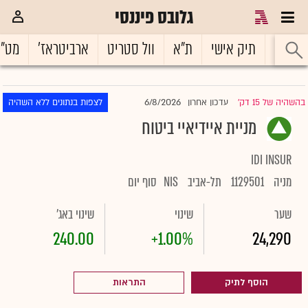
גלובס פיננסי
ראשי
תיק אישי
ת"א
וול סטריט
ארביטראז'
מט"
6/8/2026
בהשהיה של 15 דק'
עדכון אחרון
לצפות בנתונים ללא השהיה
|
מניית איידיאיי ביטוח
IDI INSUR
מניה
1129501
תל-אביב
NIS
סוף יום
שער
שינוי
שינוי באג'
240.00
+1.00%
24,290
הוסף לתיק
התראות