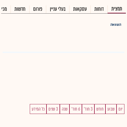
תמצית
דוחות
עסקאות
בעלי עניין
פורום
חדשות
מכיר
השוואה
יום
שבוע
חודש
3 חוד'
6 חוד'
שנה
3 שנים
כל המידע