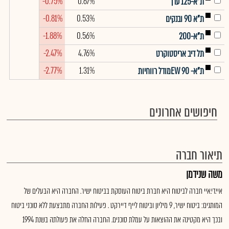
-0.75%
0.67%
ת"א-125 ערך
-0.81%
0.53%
ת"א 90 ובנקים
-1.88%
0.56%
ת"א-200
-2.47%
4.76%
תל דיב אריסטוקרט
-2.77%
1.31%
ת"א- EW 90מודל רווחיות
חיפושים אחרונים
תיאור חברה
משה שנידמן
איי.די.איי חברה לביטוח היא חברת ביטוח העוסקת בביטוח ישיר. החברה היא הבעלים של
המותגים: ביטוח ישיר, 9 מיליון וביטוח לייף דיירקט . פעילות החברה מתבצעת ללא סוכני ביטוח
ובכך היא מקטינה את ההוצאות על עמלת סוכנים. החברה החלה את פעולתה בשנת 1994