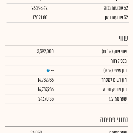
52 שבועות גבוה
26,298.42
52 שבועות נמוך
17,021.80
שווי
שווי שוק
(א` ₪)
3,592,000
מכפיל רווח
--
הון עצמי
(א' ₪)
--
הון רשום למסחר
14,787,986
הון מונפק ונפרע
14,787,986
שער ממוצע
24,170.35
נתוני פתיחה
שער פתיחה
24,050