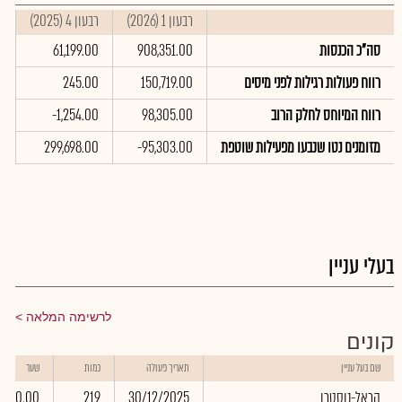
רבעון 1 (2026)
רבעון 4 (2025)
ר
סה"כ הכנסות
908,351.00
61,199.00
0
רווח פעולות רגילות לפני מיסים
150,719.00
245.00
0
רווח המיוחס לחלק הרוב
98,305.00
-1,254.00
0
מזומנים נטו שנבעו מפעילות שוטפת
-95,303.00
299,698.00
0
בעלי עניין
לרשימה המלאה
קונים
שם בעל עניין
תאריך פעולה
כמות
שער
הראל-נוסטרו
30/12/2025
219
0.00