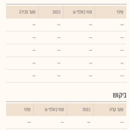
שינוי
₪ שווי באלפי
כמות
שער מכירה
--
--
--
--
--
--
--
--
--
--
--
--
--
--
--
--
--
--
--
--
ביקוש
שער קניה
כמות
₪ שווי באלפי
שינוי
--
--
--
--