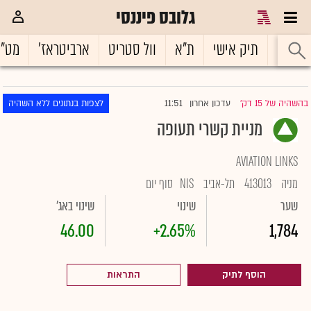
גלובס פיננסי
ראשי
תיק אישי
ת"א
וול סטריט
ארביטראז'
מט"
11:51
בהשהיה של 15 דק'
עדכון אחרון
לצפות בנתונים ללא השהיה
|
מניית קשרי תעופה
AVIATION LINKS
מניה
413013
תל-אביב
NIS
סוף יום
שער
שינוי
שינוי באג'
46.00
+2.65%
1,784
הוסף לתיק
התראות