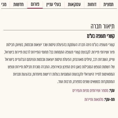
פורום
תמצית
דוחות
עסקאות
בעלי עניין
חדשות
מכיר
תיאור חברה
קשרי תעופה בע"מ
קשרי תעופה בע"מ הינה חברה העוסקת בהפעלת טיסות שכר יוצאות ונכנסות, בשיווק חבילות
תיור ושירותי תיירות. לקבוצת קשרי תעופה התמחות בכל תחומי התיירות לרבות תיירות בישראל,
שייט, השכרות רכב, טיולים מאורגנים, הפעלת טיסות יוצאות ונכנסות ונציגתם הבלעדית בישראל
של רשתות הנופש המובילות באגן הים התיכון ובאירופה. החברה מוכרת חבילות תיירות ונופש
המתאימות לתייר הישראלי ולקבוצות הומוגניות בעלות דרישות מיוחדות, ובהצעת תכניות
המתמקדות בנושאים שונים כספורט, תרבות ועוד..
ענף:
מסחר ושירותים מניות והמירים
תת-ענף:
מלונאות ותיירות