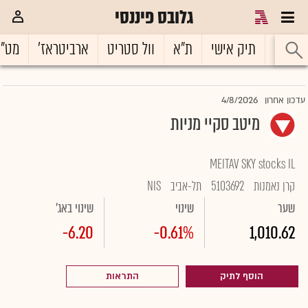
גלובס פיננסי
ראשי
תיק אישי
ת"א
וול סטריט
ארביטראז'
מט"
4/8/2026
עדכון אחרון
מיטב סקיי מניות
MEITAV SKY stocks IL
קרן נאמנות
5103692
תל-אביב
NIS
שער
שינוי
שינוי באג'
-6.20
-0.61%
1,010.62
הוסף לתיק
התראות