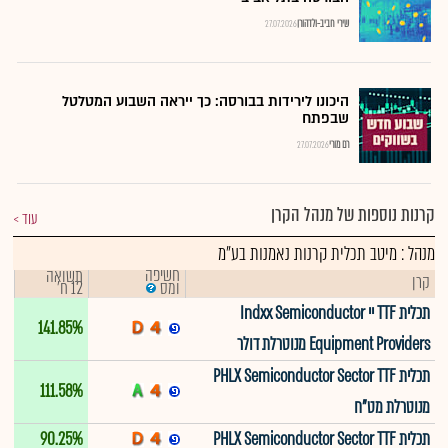
שירי חביב-ולדהורן
27.07.2026
היכונו לירידות בבורסה: כך ייראה השבוע המטלטל
שבפתח
רם מורי
27.07.2026
קרנות נוספות של מנהל הקרן
עוד
מנהל : מיטב תכלית קרנות נאמנות בע"מ
חשיפה
תשואה
קרן
12 ח'
ומס
תכלית TTF יי Indxx Semiconductor
141.85%
Equipment Providers מנוטרלת דולר
תכלית PHLX Semiconductor Sector TTF
111.58%
מנוטרלת מט"ח
תכלית PHLX Semiconductor Sector TTF
90.25%