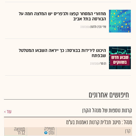
מחזורי המסחר קפצו ולג'פריס יש המלצה חמה על
הבורסה בתל אביב
שירי חביב-ולדהורן
27.07.2026
היכונו לירידות בבורסה: כך ייראה השבוע המטלטל
שבפתח
רם מורי
27.07.2026
חיפושים אחרונים
קרנות נוספות של מנהל הקרן
עוד
מנהל : מיטב תכלית קרנות נאמנות בע"מ
חשיפה
תשואה
קרן
12 ח'
ומס