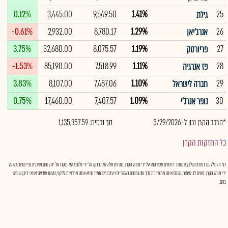
0.12%
3,445.00
9,549.50
1.41%
25
גילת
-0.61%
2,932.00
8,780.17
1.29%
26
אנרג'יאן
3.75%
32,680.00
8,075.57
1.19%
27
פריורטק
-1.53%
85,190.00
7,518.99
1.11%
28
פז אנרגיה
3.83%
8,107.00
7,487.06
1.10%
29
חברה לישראל
0.75%
17,460.00
7,407.57
1.09%
30
נופר אנרג'י
*הרכב הקרן נכון ל- 5/29/2026
סך נכסים: 1,135,357.59
כל החזקות הקרן
דף זה כולל גם נתונים שלוקטו מתוך דיווחים שפורסמו על ידי מנהל הקרן. נתונים אלה לא נבדקו על ידי גלובס ולא בוקרו על ידה, והם מוצגים כפי שפורסמו על
ידי מנהל הקרן. בשים לב לאמור, גלובס אינה מתחייבת לכך שהנתונים כאמור יהיו עדכניים תמיד והיא אינה אחראית לליקוי, טעות שגיאה או אי דיוק שנפלו
בהם.