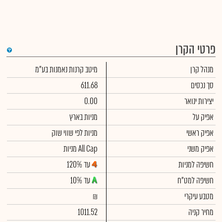
פרטי הקרן
די
מנהל קרן
מיטב קרנות נאמנות בע"מ
שימ
תש
הק
סך נכסים
611.68
הכ
תש
יצירות ינואר
0.00
דמי
לסי
אפיק על
מניות בארץ
ניה
אפיק ראשי
מניות לפי שווי שוק
אפיק משני
מניות All Cap
חשיפה למניות
עד 120%
חשיפה למט"ח
עד 10%
מטבע עיקרי
₪
מחיר קניה
1011.52