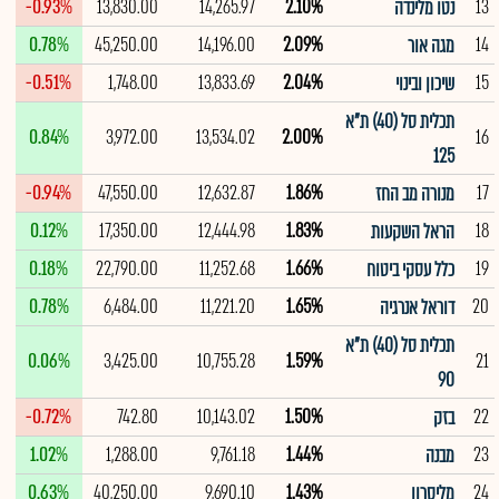
-0.93%
13,830.00
14,265.97
2.10%
13
נטו מלינדה
0.78%
45,250.00
14,196.00
2.09%
14
מגה אור
-0.51%
1,748.00
13,833.69
2.04%
15
שיכון ובינוי
תכלית סל (40) ת"א
0.84%
3,972.00
13,534.02
2.00%
16
125
-0.94%
47,550.00
12,632.87
1.86%
17
מנורה מב החז
0.12%
17,350.00
12,444.98
1.83%
18
הראל השקעות
0.18%
22,790.00
11,252.68
1.66%
19
כלל עסקי ביטוח
0.78%
6,484.00
11,221.20
1.65%
20
דוראל אנרגיה
תכלית סל (40) ת"א
0.06%
3,425.00
10,755.28
1.59%
21
90
-0.72%
742.80
10,143.02
1.50%
22
בזק
1.02%
1,288.00
9,761.18
1.44%
23
מבנה
0.63%
40,250.00
9,690.10
1.43%
24
מליסרון