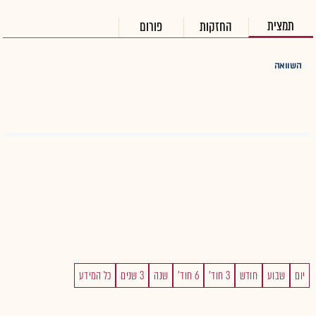
תמצית
החזקות
פורום
השוואה
יום
שבוע
חודש
3 חוד'
6 חוד'
שנה
3 שנים
כל המידע