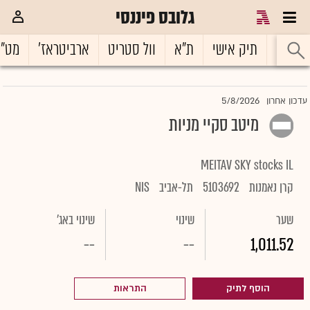
גלובס פיננסי
ראשי
תיק אישי
ת"א
וול סטריט
ארביטראז'
מט"
5/8/2026
עדכון אחרון
מיטב סקיי מניות
MEITAV SKY stocks IL
קרן נאמנות
5103692
תל-אביב
NIS
שער
שינוי
שינוי באג'
--
--
1,011.52
הוסף לתיק
התראות