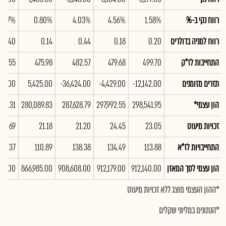
רווח נקי ב-%
1.58%
4.56%
4.03%
0.80%
4.57%
רווח למניה בדולרים
0.20
0.18
0.44
0.14
0.40
התחייבות לז"ק
499.70
479.68
482.57
475.98
33.55
תזרים מזומנים
-12,142.00
-4,429.00
-36,424.00
5,425.00
666.00
הון עצמי*
298,541.95
297,992.55
287,628.79
280,089.83
958.31
זכויות מיעוט
23.05
24.45
21.20
21.18
21.69
התחייבויות לז"א
113.88
134.49
138.38
110.89
115.37
הון עצמי לסך המאזן
912,140.00
912,179.00
908,608.00
866,985.00
892.00
*ההון העצמי מוצג ללא זכויות מיעוט
*הנתונים במליוני שקלים