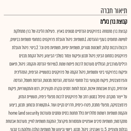
תיאור חברה
קבוצת ברן בע"מ
קבוצת ברן מתמחה בפרויקטים הנדסיים מגוונים בארץ . פעילות הליבה של ברן מתחלקת
לשישה תחומים בענף ההנדסה. 1.תשתיות: ניהול והובלת פרויקטים בתחומי תשתיות כבישים,
רכבות/רכבות קלות, לשכונות מגורים, תשתיות ימיות, תשתיות מים וכו'. 2.בינוי: ניהול והובלת
פרויקטים בתחום הבינוי, ניהול תכנון ופיקוח צמוד בשלבי הביצוע, ניהול הקמת מבנים
רגילים/מורכבים, הכוללים מערכות לרבות פיתוח שטח. 3.שירותי הנדסה והקמה: ניהול, תיאום
ופיקוח בפרויקטי בינוי ותשתיות, ניהול הקמה של פרויקטים בתעשייה הכימית, התהליכית
והפרמצבטית, פיקוח מקצועי בכל תחומי ההנדסה, הנדסת מכונות, הנדסת חשמל, הנדסה
אזרחית, בקרת ואבטחת איכות, הכנת לוחות זמנים ובקרה תקציבית, רכש והתקשרויות, פיקוח
על ייצור מוקדם. טיפול במגוון רחב של פרויקטים לרבות מפעלי כימיה, תעשיית המזון,
פרמצבטיקה, מפעלי מתכת, פטרו-כימית, חדרים נקיים ועוד. 4.תקשורת ובטחון: תכנון, ביצוע
והקמת תשתיות רשתות סלולריות כולל תחנות בסיס ומתגים ומערכות home land security
מתקדמות; תשתיות סיבים אופטיים ותמסורות מיקרוגל; התקנת תשתיות לוויין; מערכות אבטחת
גבולות ותצפית. 5. גז ואנרגיה: ניהול, תכנון, רישוי וביצוע של תשתיות הולכה וחלוקת גז טבעי,