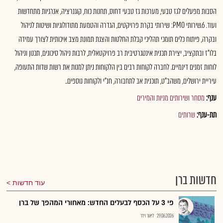
הסבות מפעלים לגז טבעי, מערכות גז טבעי דחוס, תחנות כוח, קוגנרציה, אנרגיות מתחדשות
ועוד. 6.שירותי PMO: שירותי בקרת פרויקטים, הגדרה והטמעת מתודולוגיות ושיטות לניהול
ובקרה, פיתוח כלים תומכי תהליכי קבלת החלטות והצגת תמונת מצב איכותית לצורך עמידה
בלו"ז ובתקציב, יצירת תכנית אינטגרטיבית רב פרויקטאלית, לרבות ניהול סיכונים, תכנון וניהול
לוחות זמנים דינמיים. לחברה לקוחות רבים בין הלקוחות ניתן למנות את רשות שדות התעופה,
עיריית ירושלים, משהב"ט, תוכנית אב לתחבורה, חנ"י ולקוחות נוספים..
ענף:
מסחר ושירותים מניות והמירים
תת-ענף:
שרותים
חדשות ברן
עוד חדשות
פי 3 על הכסף לבעלים החדש: מאחורי המהפך של ברן
29.06.2026
ליאור וידר