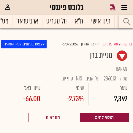
גלובס פיננסי
ראשי
תיק אישי
ת"א
וול סטריט
ארביטראז'
מט"
6/8/2026
בהשהיה של 15 דק'
עדכון אחרון
לצפות בנתונים ללא השהיה
|
מניית ברן
BARAN
מניה
286013
תל-אביב
NIS
סוף יום
שער
שינוי
שינוי באג'
-66.00
-2.73%
2,349
הוסף לתיק
התראות