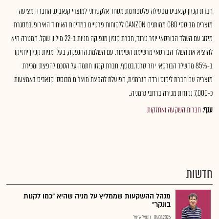
חברת קנזון קנאביס מפעילה פלטפורמת מסחר אלקטרוני למוצרי קנאביס. החברה מציעה
מוצרים מבוססי CBD ממותגים CANZON ללקוחות פרטיים במדינות האיחוד האירופי.במסגרת
מיזוג עם השלד הבורסאי יוזר טרנד, חברת קנזון מנפיקה מניות ב-22 מיליון שקל. המטרה היא
להוציא את השלד הבורסאי מרשימת השימור. עם השלמת ההנפקה, בעלי מניות קנזון יחזיקו
ב-85% מהשלד הבורסאי יוזר טרנד.בנוסף, חברת קנזון חתמה על הסכם להפצת ומכירת
מוצריה עם חברת ליקוס ורדה הגרמנית, הפועלת להפצת מוצרים מבוססי קנאביס באמצעות
כ-7,000 נקודות מכירה ברחבי גרמניה..
ענף:
חברות השקעה ואחזקות
חדשות
מנהל ההשקעות שממליץ על מניה שהיא "כמו לקנות
בונקר"
04.08.2026
נתנאל אריאל