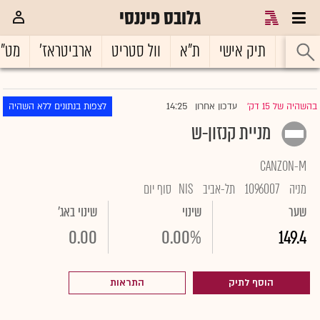
גלובס פיננסי
ראשי
תיק אישי
ת"א
וול סטריט
ארביטראז'
מט"
14:25
בהשהיה של 15 דק'
עדכון אחרון
לצפות בנתונים ללא השהיה
|
מניית קנזון-ש
CANZON-M
מניה
1096007
תל-אביב
NIS
סוף יום
שער
שינוי
שינוי באג'
0.00
0.00%
149.4
הוסף לתיק
התראות