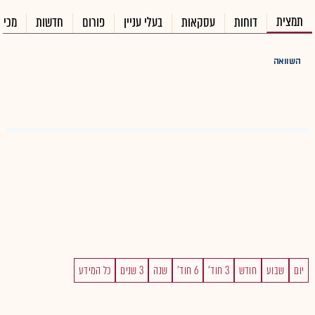
תמצית
דוחות
עסקאות
בעלי עניין
פורום
חדשות
מכיר
השוואה
יום
שבוע
חודש
3 חוד'
6 חוד'
שנה
3 שנים
כל המידע