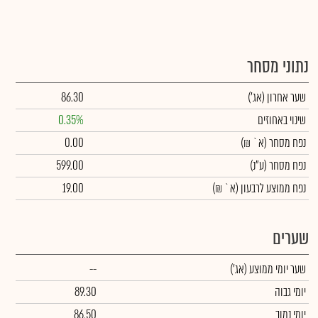
נתוני מסחר
שער אחרון
(אג')
86.30
שינוי באחוזים
0.35%
נפח מסחר
(א` ₪)
0.00
נפח מסחר
(ע"נ)
599.00
נפח ממוצע לרבעון (א` ₪)
19.00
שערים
שער יומי ממוצע
(אג')
--
יומי גבוה
89.30
יומי נמוך
86.50