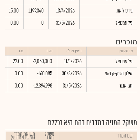
בידס ליאת
13/4/2026
1,199,340
15.00
גיל עמנואל
31/5/2026
0
0.00
מוכרים
שוו
שם בעל עניין
תאריך פעולה
כמות
שער
באל
גיל עמנואל
11/1/2026
-2,050,000
22.00
00
אילון השק-ק.נאמ
30/3/2026
-160,085
0.00
00
חגי אבנר
31/5/2026
-12,394,998
0.00
00
משקל המניה במדדים בהם היא נכללת
משקל
תשואת המדד
שם המדד
במדד
(% שינוי חודשי)