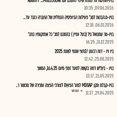
בויו-חתימה על נספח שינוי להסכם עם ABBOTT ...MOLECULAR
09.06.2026, 10:35
בויו-מ.הבנות למכ' פעילות הביופסיה הנוזלית של החברה כנגד עד...
06.01.2026, 12:18
בויו-מר עמנואל גיל (בעל עניין ) בהסכם למכ' כל אחזקותיו בחב'
31.12.2025, 16:25
ביו ויו - דוח רבעון /2חצי שנתי לשנת 2025
25.08.2025, 12:42
בויו - בימ"ש דחה בקשה לסעד זמני מיום 16.4.25, המשך
21.05.2025, 13:17
בויו-קבלת תקן MDSAP למע' הפוץD לצורכי הפצה ומכירה של מכשור ר..
הצג יותר
29.04.2025, 11:27