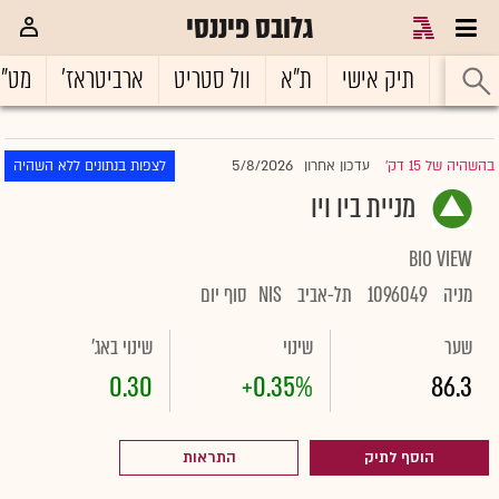
גלובס פיננסי
ראשי
תיק אישי
ת"א
וול סטריט
ארביטראז'
מט"
5/8/2026
בהשהיה של 15 דק'
עדכון אחרון
לצפות בנתונים ללא השהיה
|
מניית ביו ויו
BIO VIEW
מניה
1096049
תל-אביב
NIS
סוף יום
שער
שינוי
שינוי באג'
0.30
+0.35%
86.3
הוסף לתיק
התראות