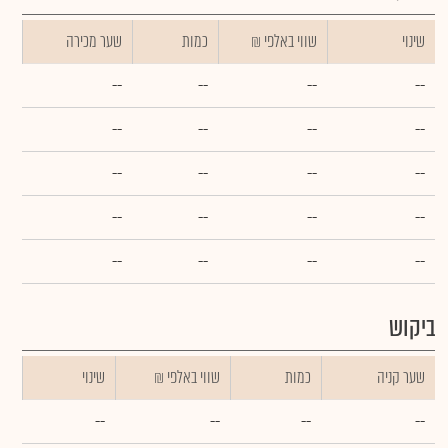
שינוי
₪ שווי באלפי
כמות
שער מכירה
--
--
--
--
--
--
--
--
--
--
--
--
--
--
--
--
--
--
--
--
ביקוש
שער קניה
כמות
₪ שווי באלפי
שינוי
--
--
--
--