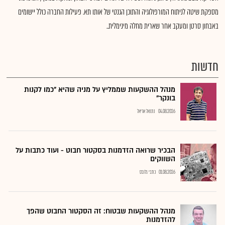
מספקת שיטה לניתוח המורפולוגיה והתוכן הגנטי של אותו תא. פעילות החברה כולל יישומים
באבחון סרטן ומעקב אחר שארית מחלה מינימלית..
חדשות
מנהל ההשקעות שממליץ על מניה שהיא "כמו לקנות
בונקר"
04.08.2026
נתנאל אריאל
הבכיר שרואה הזדמנות בסקטור חבוט - ועוד כתבות על
השווקים
01.08.2026
כתבי גלובס
מנהל ההשקעות שבטוח: זה הסקטור החבוט שהפך
להזדמנות