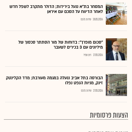
המסחר בת"א ננעל בירידות; הדולר מתקרב לשפל חדש
לאחר הדיווח על הסכם עם איראן
28.05.2026
שירות גלובס
"סכום מופרך": בדוחות של מור הסתתר סכסוך של
מיליונים עם 3 בכירים לשעבר
27.05.2026
ניצן שפיר
הבורסה בתל אביב ננעלה במגמה מעורבת; מדד הקלינטק
זינק, מניות הנפט נפלו
27.05.2026
שירות גלובס
הצעות פרסומיות