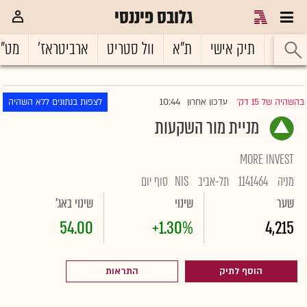
גלובס פיננסי
ראשי
תיק אישי
ת"א
וול סטריט
ארביטראז'
מט"
10:44
בהשהיה של 15 דק'
עדכון אחרון
לצפות בנתונים ללא השהיה
|
מניית מור השקעות
MORE INVEST
מניה
1141464
תל-אביב
NIS
סוף יום
שער
שינוי
שינוי באג'
54.00
+1.30%
4,215
הוסף לתיק
התראות