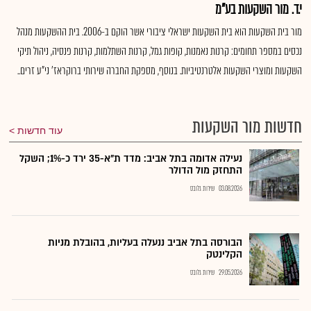
י.ד. מור השקעות בע"מ
מור בית השקעות הוא בית השקעות ישראלי ציבורי אשר הוקם ב-2006. בית ההשקעות מנהל
נכסים במספר תחומים: קרנות נאמנות, קופות גמל, קרנות השתלמות, קרנות פנסיה, ניהול תיקי
השקעות ומוצרי השקעות אלטרנטיביות. בנוסף, מספקת החברה שירותי ברוקראז' ני"ע זרים..
חדשות מור השקעות
עוד חדשות
נעילה אדומה בתל אביב: מדד ת"א-35 ירד כ-1%; השקל
התחזק מול הדולר
03.08.2026
שירות גלובס
הבורסה בתל אביב ננעלה בעליות, בהובלת מניות
הקלינטק
29.05.2026
שירות גלובס