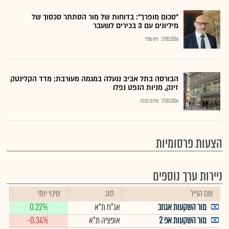
"סכום מופרך": בדוחות של מור הסתתר סכסוך של
מיליונים עם 3 בכירים לשעבר
27.05.2026
ניצן שפיר
הבורסה בתל אביב ננעלה במגמה מעורבת; מדד הקלינטק
זינק, מניות הנפט נפלו
27.05.2026
שירות גלובס
הצעות פרסומיות
ניירות ערך נוספים
שם הנייר
סוג
שינוי יומי
מור השקעות אגחב
אג"ח ת"א
0.22%
מור השקעות אפ 2
אופציה ת"א
-0.34%