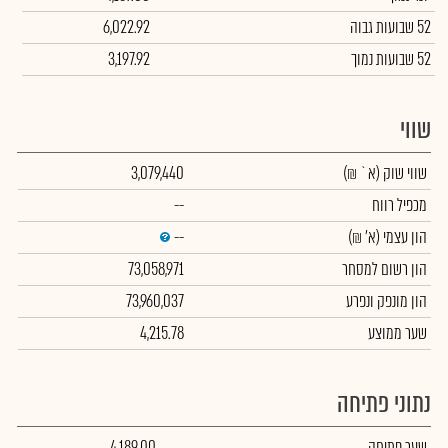
52 שבועות גבוה
6,022.92
52 שבועות נמוך
3,197.92
שווי
שווי שוק
(א` ₪)
3,079,440
מכפיל רווח
--
הון עצמי
(א' ₪)
--
הון רשום למסחר
73,058,971
הון מונפק ונפרע
73,960,037
שער ממוצע
4,215.78
נתוני פתיחה
שער פתיחה
4,189.00