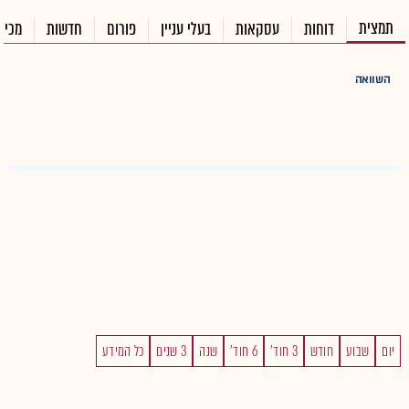
תמצית
דוחות
עסקאות
בעלי עניין
פורום
חדשות
מכיר
השוואה
יום
שבוע
חודש
3 חוד'
6 חוד'
שנה
3 שנים
כל המידע