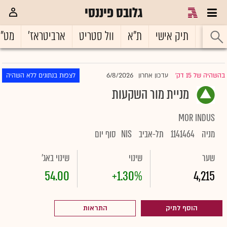
גלובס פיננסי
ראשי
תיק אישי
ת"א
וול סטריט
ארביטראז'
מט"
6/8/2026
בהשהיה של 15 דק'
עדכון אחרון
לצפות בנתונים ללא השהיה
|
מניית מור השקעות
MOR INDUS
מניה
1141464
תל-אביב
NIS
סוף יום
שער
שינוי
שינוי באג'
54.00
+1.30%
4,215
הוסף לתיק
התראות