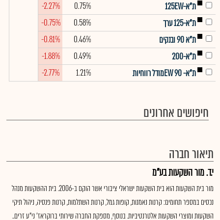
-2.27%
0.75%
ת"א-125EW
-0.75%
0.58%
ת"א-125 ערך
-0.81%
0.46%
ת"א 90 ובנקים
-1.88%
0.49%
ת"א-200
-2.77%
1.21%
ת"א- EW 90מודל רווחיות
חיפושים אחרונים
תיאור חברה
י.ד. מור השקעות בע"מ
מור בית השקעות הוא בית השקעות ישראלי ציבורי אשר הוקם ב-2006. בית ההשקעות מנהל
נכסים במספר תחומים: קרנות נאמנות, קופות גמל, קרנות השתלמות, קרנות פנסיה, ניהול תיקי
השקעות ומוצרי השקעות אלטרנטיביות. בנוסף, מספקת החברה שירותי ברוקראז' ני"ע זרים..