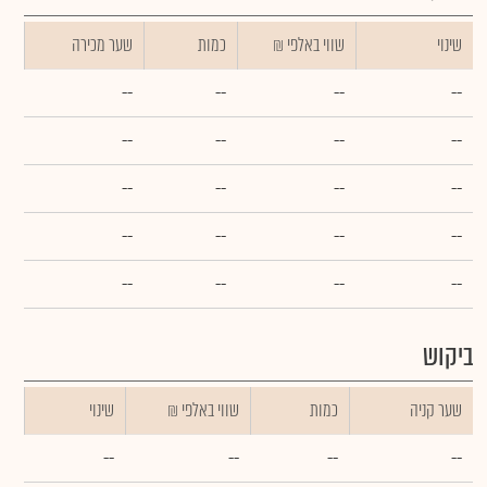
שינוי
₪ שווי באלפי
כמות
שער מכירה
--
--
--
--
--
--
--
--
--
--
--
--
--
--
--
--
--
--
--
--
ביקוש
שער קניה
כמות
₪ שווי באלפי
שינוי
--
--
--
--