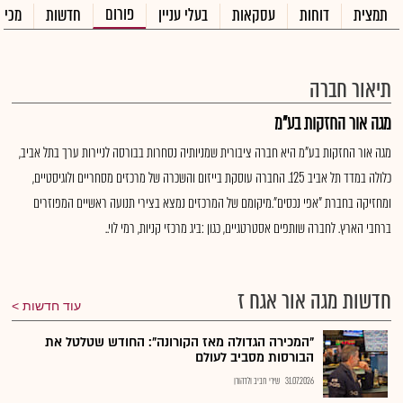
פורום
תמצית
דוחות
עסקאות
בעלי עניין
חדשות
מכיר
תיאור חברה
מגה אור החזקות בע"מ
מגה אור החזקות בע"מ היא חברה ציבורית שמניותיה נסחרות בבורסה לניירות ערך בתל אביב,
כלולה במדד תל אביב 125. החברה עוסקת בייזום והשכרה של מרכזים מסחריים ולוגיסטיים,
ומחזיקה בחברת "אפי נכסים".מיקומם של המרכזים נמצא בצירי תנועה ראשיים המפוזרים
ברחבי הארץ. לחברה שותפים אסטרטגיים, כגון :ביג מרכזי קניות, רמי לוי..
חדשות מגה אור אגח ז
עוד חדשות
"המכירה הגדולה מאז הקורונה": החודש שטלטל את
הבורסות מסביב לעולם
31.07.2026
שירי חביב ולדהורן