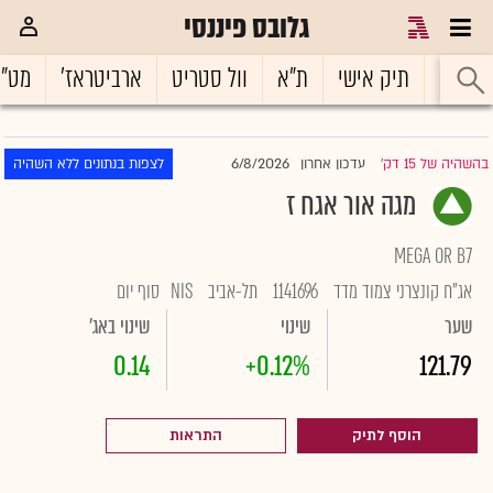
גלובס פיננסי
ראשי
תיק אישי
ת"א
וול סטריט
ארביטראז'
מט"
6/8/2026
בהשהיה של 15 דק'
עדכון אחרון
לצפות בנתונים ללא השהיה
|
מגה אור אגח ז
MEGA OR B7
אג"ח קונצרני צמוד מדד
1141696
תל-אביב
NIS
סוף יום
שער
שינוי
שינוי באג'
0.14
+0.12%
121.79
הוסף לתיק
התראות