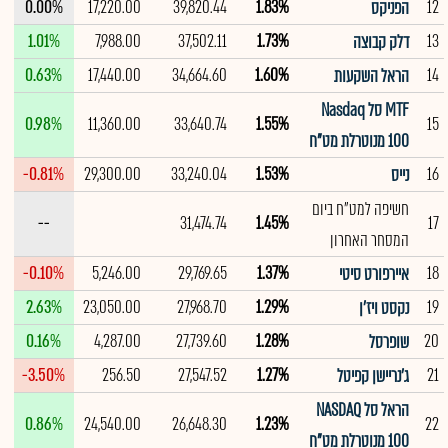
0.00%
17,220.00
39,820.44
1.83%
12
הפניקס
1.01%
7,988.00
37,502.11
1.73%
13
דלק קבוצה
0.63%
17,440.00
34,664.60
1.60%
14
הראל השקעות
MTF סל Nasdaq
0.98%
11,360.00
33,640.74
1.55%
15
100 מנוטרלת מט"ח
-0.81%
29,300.00
33,240.04
1.53%
16
נייס
חשיפה למט"ח ביום
--
31,474.74
1.45%
17
המסחר האחרון
-0.10%
5,246.00
29,769.65
1.37%
18
איירפורט סיטי
2.63%
23,050.00
27,968.70
1.29%
19
נקסט ויז'ן
0.16%
4,287.00
27,739.60
1.28%
20
שופרסל
-3.50%
256.50
27,547.52
1.27%
21
ג'נריישן קפיטל
הראל סל ‏NASDAQ
0.86%
24,540.00
26,648.30
1.23%
22
100 מנוטרלת מט"ח