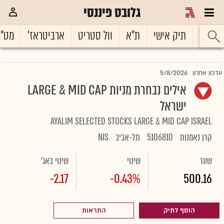
גלובס פיננסי
ראשי
תיק אישי
ת"א
וול סטריט
ארביטראז'
מט"
5/8/2026
עדכון אחרון
אילים נבחרת מניות LARGE & MID CAP
ישראל
AYALIM SELECTED STOCKS LARGE & MID CAP ISRAEL
קרן נאמנות
5106810
תל-אביב
NIS
שער
שינוי
שינוי באג'
-2.17
-0.43%
500.16
הוסף לתיק
התראות