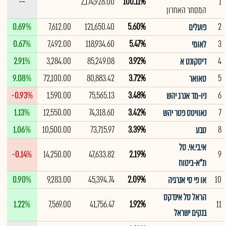
--
2,174,928.00
100.11%
1
המסחר האחרון
0.69%
7,612.00
121,650.40
5.60%
2
פועלים
0.67%
7,492.00
118,934.60
5.47%
3
לאומי
2.91%
3,284.00
85,249.08
3.92%
4
דיסקונט א
9.08%
72,100.00
80,883.42
3.72%
5
טאואר
-0.93%
1,590.00
75,565.13
3.48%
6
ניו-מד אנרג יהש
1.13%
12,550.00
74,318.60
3.42%
7
נאוויטס פטר יהש
1.06%
10,500.00
73,715.97
3.39%
8
טבע
אי.בי.אי. סל
-0.14%
14,250.00
47,633.82
2.19%
9
ת"א-ביטוח
0.90%
9,283.00
45,394.74
2.09%
10
או פי סי אנרגיה
הראל סל אינדקס
1.22%
7,569.00
41,756.47
1.92%
11
בנקים ישראל