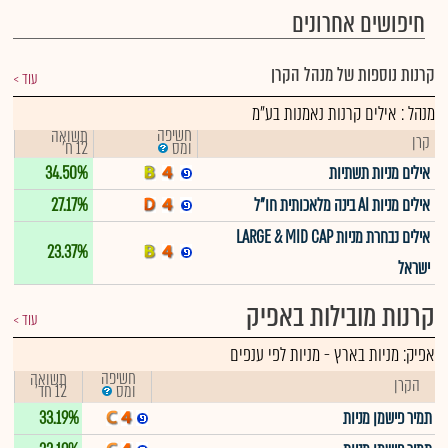
חיפושים אחרונים
קרנות נוספות של מנהל הקרן
עוד
מנהל : אילים קרנות נאמנות בע"מ
חשיפה
תשואה
קרן
12 ח'
ומס
אילים מניות תשתיות
34.50%
אילים מניות AI בינה מלאכותית חו"ל
27.17%
אילים נבחרת מניות LARGE & MID CAP
23.37%
ישראל
קרנות מובילות באפיק
עוד
אפיק:
מניות בארץ
-
מניות לפי ענפים
חשיפה
תשואה
הקרן
12 חד'
ומס
תמיר פישמן מניות
33.19%