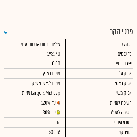
פרטי הקרן
די
מנהל קרן
אילים קרנות נאמנות בע"מ
שימ
תש
הק
סך נכסים
1931.40
הכ
תש
יצירות ינואר
0.00
דמי
לסי
אפיק על
מניות בארץ
ניה
אפיק ראשי
מניות לפי שווי שוק
אפיק משני
מניות Large & Mid Cap
חשיפה למניות
עד 120%
חשיפה למט"ח
עד 30%
מטבע עיקרי
₪
מחיר קניה
500.16