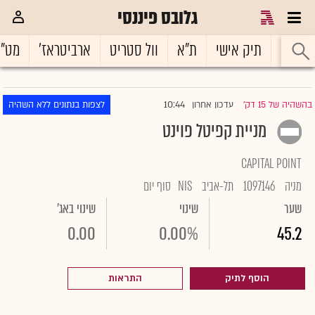
גלובס פיננסי
ראשי
תיק אישי
ת"א
וול סטריט
ארביטראז'
מט"
10:44
בהשהיה של 15 דק'
עדכון אחרון
לצפות בנתונים ללא השהיה
|
מניית קפיטל פוינט
CAPITAL POINT
מניה
1097146
תל-אביב
NIS
סוף יום
שער
שינוי
שינוי באג'
0.00
0.00%
45.2
הוסף לתיק
התראות