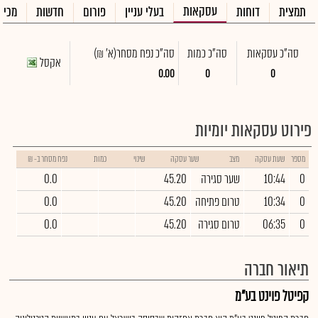
עסקאות
תמצית
דוחות
בעלי עניין
פורום
חדשות
מכיר
סה"כ עסקאות
סה"כ כמות
סה"כ נפח מסחר
(א' ₪)
אקסל
0.00
0
0
פירוט עסקאות יומיות
מספר
שעת עסקה
מצב
שער עסקה
שינוי
כמות
נפח מסחר ב- ₪
0
10:44
שער סגירה
45.20
0.0
0
10:34
טרום פתיחה
45.20
0.0
0
06:35
טרום סגירה
45.20
0.0
תיאור חברה
קפיטל פוינט בע"מ