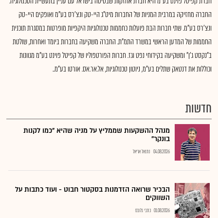
חברת קפיטל פוינט בע"מ היא חברת אחזקות שבסיסה בישראל עם עניין בתעשיית הטכנולוגיה.
החברה מחזיקה במרבית המניות של החברות מיט"ג היי-טק ונצ’רס בע"מ ואופקים היי-טק
ונצ’רס בע"מ. שתי חברות הבת פועלות כחממות טכנולוגיות היקפיות מופרטות במסגרת תוכנית
החממות של המדען הראשי במשרד התמ"ת. החברה משקיעה בחברות ביומד ואחרות, שולטת
ב"נקסט ג'ן" ומשקיעה בקידוחי נפט וגז. חברות הפורטפוליו של קפיטל פוינט בע"מ מגוונות
וכוללות את דנטאק שתלים בע"מ, ניוטון טכנולוגיות, אל.אר.אס. אורטו בע"מ..
חדשות
מנהל ההשקעות שממליץ על מניה שהיא "כמו לקנות
בונקר"
04.08.2026
נתנאל אריאל
הבכיר שרואה הזדמנות בסקטור חבוט - ועוד כתבות על
השווקים
01.08.2026
כתבי גלובס