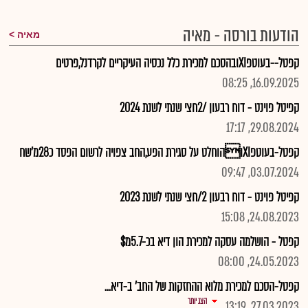
הודעות בורסה - מאיה
מאיה
קפטל--בעוטפXIובהסכם למכירת כלל נכסיה העיקריים לקרדנל,פרטים
16.09.2025, 08:25
קפיטל פוינט - דוח רבעון /2חצי שנתי לשנת 2024
29.08.2024, 17:17
קפטל-בעוטפXIוהוחלט על סגירת הפע,החב צפויה לרשום הפסד כ28מ'שח
03.07.2024, 09:47
קפיטל פוינט - דוח רבעון 2/חצי שנתי לשנת 2023
24.08.2023, 15:08
קפטל - הושלמה עסקה למכירת הון דיא בכ-5.7מ$
24.05.2023, 08:00
קפטל-הסכם למכירת מלוא ההחזקות של החב' ב-דיא...
הצג יותר
27.03.2023, 13:19