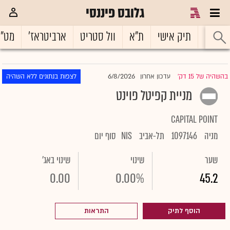
גלובס פיננסי
ראשי
תיק אישי
ת"א
וול סטריט
ארביטראז'
מט"
6/8/2026
בהשהיה של 15 דק'
עדכון אחרון
לצפות בנתונים ללא השהיה
|
מניית קפיטל פוינט
CAPITAL POINT
מניה
1097146
תל-אביב
NIS
סוף יום
שער
שינוי
שינוי באג'
0.00
0.00%
45.2
הוסף לתיק
התראות