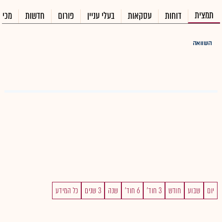
תמצית
דוחות
עסקאות
בעלי עניין
פורום
חדשות
מכיר
השוואה
יום
שבוע
חודש
3 חוד'
6 חוד'
שנה
3 שנים
כל המידע