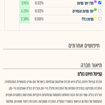
3.91%
0.02%
מדד יתר מניות
4.15%
0.02%
יתר מניות והמירים
2.38%
0.00%
מניות כללי
חיפושים אחרונים
תיאור חברה
קפיטל פוינט בע"מ
חברת קפיטל פוינט בע"מ היא חברת אחזקות שבסיסה בישראל עם עניין בתעשיית הטכנולוגיה.
החברה מחזיקה במרבית המניות של החברות מיט"ג היי-טק ונצ’רס בע"מ ואופקים היי-טק
ונצ’רס בע"מ. שתי חברות הבת פועלות כחממות טכנולוגיות היקפיות מופרטות במסגרת תוכנית
החממות של המדען הראשי במשרד התמ"ת. החברה משקיעה בחברות ביומד ואחרות, שולטת