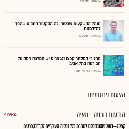
01.08.2026
כתבי גלובס
מנהל ההשקעות שבטוח: זה הסקטור החבוט שהפך
להזדמנות
28.07.2026
נתנאל אריאל
מחזורי המסחר קפצו ולג'פריס יש המלצה חמה על
הבורסה בתל אביב
27.07.2026
שירי חביב-ולדהורן
הצעות פרסומיות
הודעות בורסה - מאיה
מאיה
קפטל--בעוטפXIובהסכם למכירת כלל נכסיה העיקריים לקרדנל,פרטים