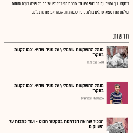
ב"נקסט ג'ן" ומשקיעה בקידוחי נפט וגז. חברות הפורטפוליו של קפיטל פוינט בע"מ מגוונות
וכוללות את דנטאק שתלים בע"מ, ניוטון טכנולוגיות, אל.אר.אס. אורטו בע"מ..
חדשות
מנהל ההשקעות שממליץ על מניה שהיא "כמו לקנות
בונקר"
16:00
כתבי גלובס
מנהל ההשקעות שממליץ על מניה שהיא "כמו לקנות
בונקר"
04.08.2026
נתנאל אריאל
הבכיר שרואה הזדמנות בסקטור חבוט - ועוד כתבות על
השווקים