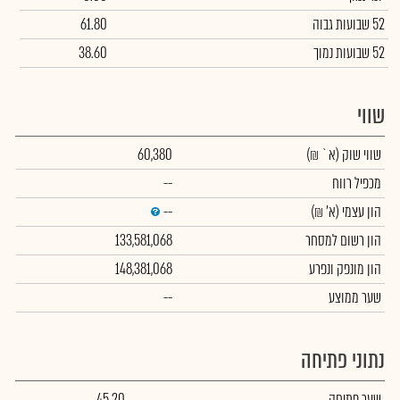
52 שבועות גבוה
61.80
52 שבועות נמוך
38.60
שווי
שווי שוק
(א` ₪)
60,380
מכפיל רווח
--
הון עצמי
(א' ₪)
--
הון רשום למסחר
133,581,068
הון מונפק ונפרע
148,381,068
שער ממוצע
--
נתוני פתיחה
שער פתיחה
45.20