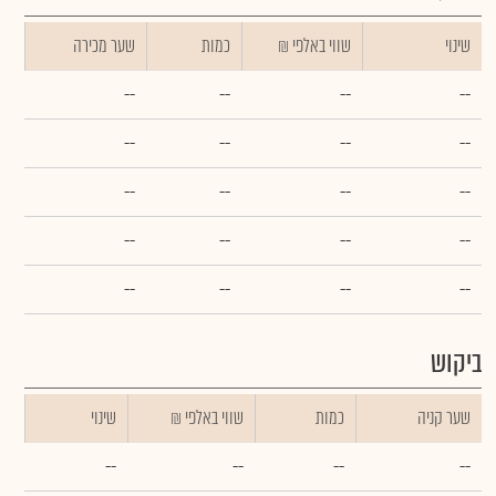
שינוי
₪ שווי באלפי
כמות
שער מכירה
--
--
--
--
--
--
--
--
--
--
--
--
--
--
--
--
--
--
--
--
ביקוש
שער קניה
כמות
₪ שווי באלפי
שינוי
--
--
--
--