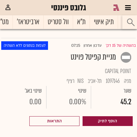
גלובס פיננסי
ראשי
תיק אישי
ת"א
וול סטריט
ארביטראז'
מט"
07:15
בהשהיה של 15 דק'
עדכון אחרון
לצפות בנתונים ללא השהיה
|
מניית קפיטל פוינט
CAPITAL POINT
מניה
1097146
תל-אביב
NIS
רציף
שער
שינוי
שינוי באג'
0.00
0.00%
45.2
הוסף לתיק
התראות