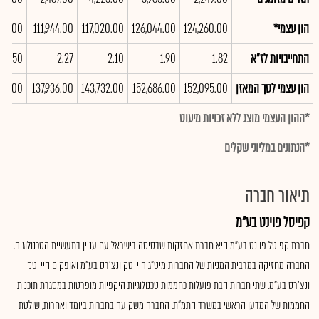
הון עצמי*
124,260.00
126,044.00
117,020.00
111,944.00
481.00
התחייבויות לז"א
1.82
1.90
2.10
2.27
2.50
הון עצמי לסך המאזן
152,095.00
152,686.00
143,732.00
137,936.00
365.00
*ההון העצמי מוצג ללא זכויות מיעוט
*הנתונים במליוני שקלים
תיאור חברה
קפיטל פוינט בע"מ
חברת קפיטל פוינט בע"מ היא חברת אחזקות שבסיסה בישראל עם עניין בתעשיית הטכנולוגיה.
החברה מחזיקה במרבית המניות של החברות מיט"ג היי-טק ונצ’רס בע"מ ואופקים היי-טק
ונצ’רס בע"מ. שתי חברות הבת פועלות כחממות טכנולוגיות היקפיות מופרטות במסגרת תוכנית
החממות של המדען הראשי במשרד התמ"ת. החברה משקיעה בחברות ביומד ואחרות, שולטת