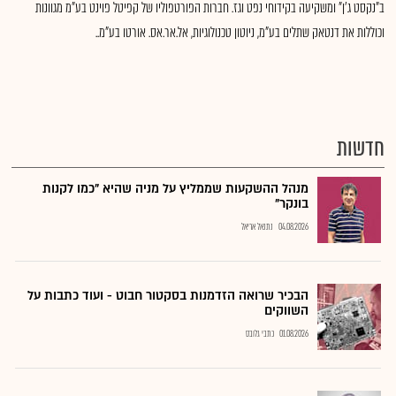
ב"נקסט ג'ן" ומשקיעה בקידוחי נפט וגז. חברות הפורטפוליו של קפיטל פוינט בע"מ מגוונות
וכוללות את דנטאק שתלים בע"מ, ניוטון טכנולוגיות, אל.אר.אס. אורטו בע"מ..
חדשות
מנהל ההשקעות שממליץ על מניה שהיא "כמו לקנות
בונקר"
04.08.2026
נתנאל אריאל
הבכיר שרואה הזדמנות בסקטור חבוט - ועוד כתבות על
השווקים
01.08.2026
כתבי גלובס