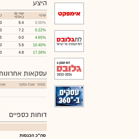
היצע
₪ שווי
שינוי
כ
באלפי
0
6.4
0.00%
0
7.2
0.22%
5
0.0
4.65%
0
5.6
10.40%
0
4.8
17.26%
עסקאות אחרונות
מספר
שעת עסקה
שער
דוחות כספיים
סה"כ הכנסות