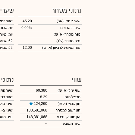
נתוני מסחר
שערי
שער אחרון
(אג')
45.20
שער יומי
שינוי באחוזים
0.00%
יומי גבוה
נפח מסחר
(א` ₪)
יומי נמוך
נפח מסחר
(ע"נ)
52 שבועות גבוה
נפח ממוצע לרבעון (א` ₪)
12.00
52 שבועות נמוך
שווי
נתוני
שווי שוק
(א` ₪)
60,380
שער פתי
מכפיל רווח
8.29
שער בסי
הון עצמי
(א' ₪)
124,260
שינוי באח
הון רשום למסחר
133,581,068
שינוי
ב- א
הון מונפק ונפרע
148,381,068
נפח מס
שער ממוצע
--