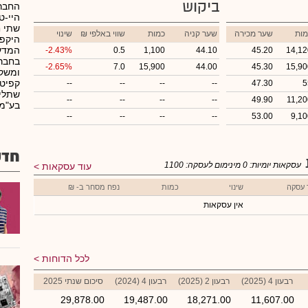
ביקוש
החברה
היי-ט
שתי ח
מות
שער מכירה
שער קניה
כמות
₪ שווי באלפי
שינוי
היקפי
המדע
-2.43%
0.5
1,100
44.10
45.20
14,12
בחברו
-2.65%
7.0
15,900
44.00
45.30
15,90
ומשקי
קפיטל
--
--
--
--
47.30
5
שתלים
--
--
--
--
49.90
11,20
בע"מ.
--
--
--
--
53.00
9,10
חדש
עסקאות יומיות:
0
מינימום לעסקה:
1100
עוד עסקאות
 עסקה
שינוי
כמות
נפח מסחר ב- ₪
אין עסקאות
לכל הדוחות
רבעון 4 (2025)
רבעון 2 (2025)
רבעון 4 (2024)
סיכום שנתי 2025
29,878.00
19,487.00
18,271.00
11,607.00