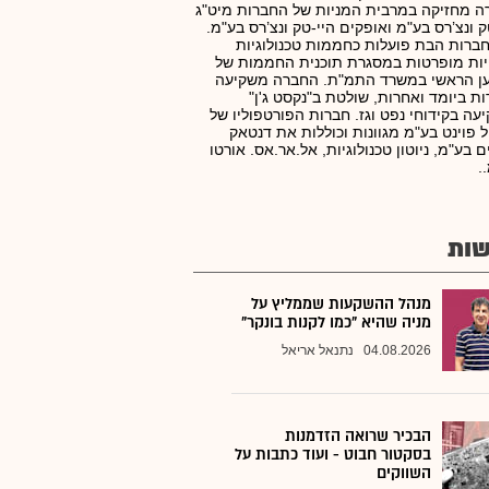
 מחזיקה במרבית המניות של החברות מיט"ג
ק ונצ’רס בע"מ ואופקים היי-טק ונצ’רס בע"מ.
ברות הבת פועלות כחממות טכנולוגיות
ות מופרטות במסגרת תוכנית החממות של
ן הראשי במשרד התמ"ת. החברה משקיעה
ת ביומד ואחרות, שולטת ב"נקסט ג'ן"
עה בקידוחי נפט וגז. חברות הפורטפוליו של
 פוינט בע"מ מגוונות וכוללות את דנטאק
 בע"מ, ניוטון טכנולוגיות, אל.אר.אס. אורטו
.
ות
מנהל ההשקעות שממליץ על
מניה שהיא "כמו לקנות בונקר"
04.08.2026
נתנאל אריאל
הבכיר שרואה הזדמנות
בסקטור חבוט - ועוד כתבות על
השווקים