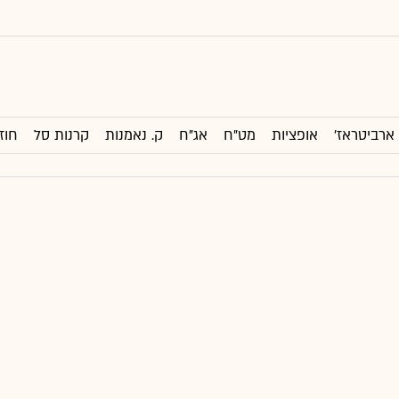
ארביטראז'
אופציות
מט"ח
אג"ח
ק. נאמנות
קרנות סל
חוז