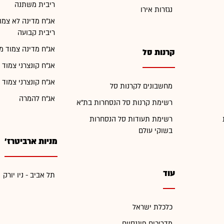
ריבית משתנה
נגזרות אירו
אג"ח מדינה לא צמו
ריבית קבועה
אג"ח מדינה צמוד מ
קרנות סל
אג"ח קונצרני צמוד 
אג"ח קונצרני צמוד 
מחשבונים לקרנות סל
אג"ח להמרה
רשימת קרנות סל הנסחרות בת"א
רשימת תעודות סל הנסחרות
בשוקי עולם
מניות ארביטרז'
עוד
תל אביב - ניו יורק
כלכלת ישראל
מדריכים פיננסיים