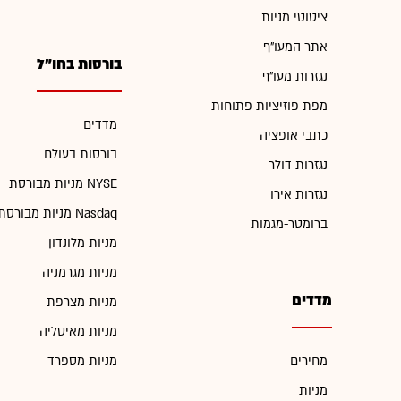
ציטוטי מניות
אתר המעו"ף
בורסות בחו"ל
נגזרות מעו"ף
מפת פוזיציות פתוחות
מדדים
כתבי אופציה
בורסות בעולם
נגזרות דולר
מניות מבורסת NYSE
נגזרות אירו
מניות מבורסת Nasdaq
ברומטר-מגמות
מניות מלונדון
מניות מגרמניה
מדדים
מניות מצרפת
מניות מאיטליה
מחירים
מניות מספרד
מניות