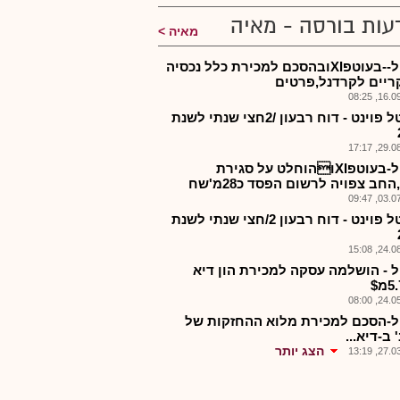
עות בורסה - מאיה
מאיה
קפטל--בעוטפXIובהסכם למכירת כלל נכסיה
ריים לקרדנל,פרטים
16.09.2
קפיטל פוינט - דוח רבעון /2חצי שנתי לשנת
29.08.2
קפטל-בעוטפXIוהוחלט על סגירת
חב צפויה לרשום הפסד כ28מ'שח
03.07.2
קפיטל פוינט - דוח רבעון 2/חצי שנתי לשנת
24.08.2
 - הושלמה עסקה למכירת הון דיא
24.05.2
-הסכם למכירת מלוא ההחזקות של
ב-דיא...
הצג יותר
27.03.2