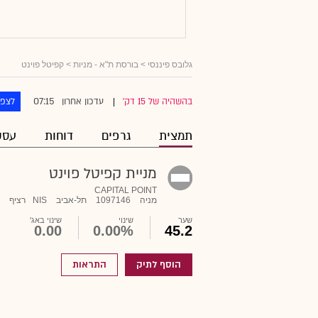
גלובס פיננסי
>
בורסת ת"א - מניות
> קפיטל פוינט
07:15
בהשהיה של 15 דק'
עדכון אחרון
לצפו
|
תמצית
גרפים
דוחות
עסק
מניית קפיטל פוינט
CAPITAL POINT
מניה
1097146
תל-אביב
NIS
רציף
שער
שינוי
שינוי באג'
0.00
0.00%
45.2
הוסף לתיק
התראות