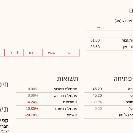
ם
 ממוצע
(אג')
--
--
--
61.80
38.60
יום
שבוע
חודש
3 חוד'
 פתיחה
תשואות
חיפ
חה
45.20
מתחילת השבוע
0.00%
ס
45.20
מתחילת החודש
0.00%
וזים
0.00%
3 חודשים
-4.24%
תיא
ג'
0.00
מתחילת השנה
-10.85%
חר
(א` ₪)
3 שנים
-20.70%
קפיט
חברת 
שבסיס