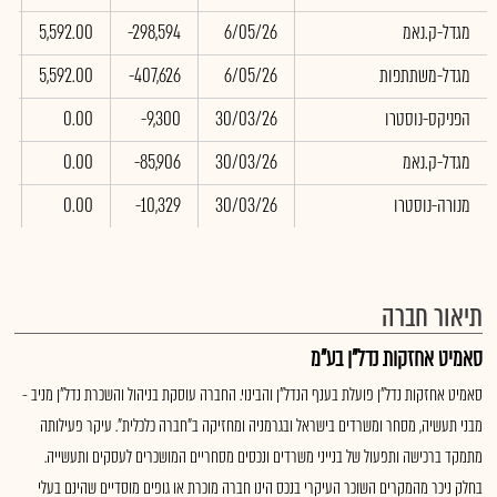
מגדל-ק.נאמ
6/05/26
-298,594
5,592.00
8
מגדל-משתתפות
6/05/26
-407,626
5,592.00
5
הפניקס-נוסטרו
30/03/26
-9,300
0.00
0
מגדל-ק.נאמ
30/03/26
-85,906
0.00
0
מנורה-נוסטרו
30/03/26
-10,329
0.00
0
תיאור חברה
סאמיט אחזקות נדל"ן בע"מ
סאמיט אחזקות נדל"ן פועלת בענף הנדל"ן והבינוי. החברה עוסקת בניהול והשכרת נדל"ן מניב -
מבני תעשיה, מסחר ומשרדים בישראל ובגרמניה ומחזיקה ב"חברה כלכלית". עיקר פעילותה
מתמקד ברכישה ותפעול של בנייני משרדים ונכסים מסחריים המושכרים לעסקים ותעשייה.
בחלק ניכר מהמקרים השוכר העיקרי בנכס הינו חברה מוכרת או גופים מוסדיים שהינם בעלי