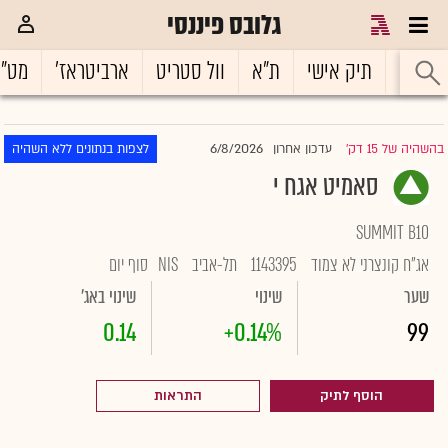
גלובס פיננסי
ראשי
תיק אישי
ת"א
וול סטריט
ארביטראז'
מט"
6/8/2026
בהשהיה של 15 דק'
עדכון אחרון
לצפות בנתונים ללא השהיה
|
סאמיט אגח י
SUMMIT B10
אג"ח קונצרני לא צמוד
1143395
תל-אביב
NIS
סוף יום
שער
שינוי
שינוי באג'
0.14
+0.14%
99
הוסף לתיק
התראות