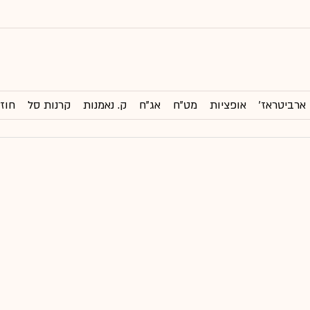
ארביטראז'
אופציות
מט"ח
אג"ח
ק. נאמנות
קרנות סל
חוזי