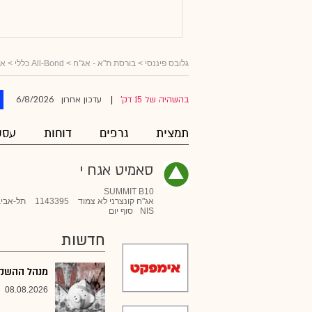
גלובס פיננסי
>
בורסת ת"א - אג"ח
>
All-Bond כללי
>
אג
6/8/2026
בהשהיה של 15 דק'
עדכון אחרון
|
תמצית
גרפים
דוחות
עסק
סאמיט אגח י
SUMMIT B10
אג"ח קונצרני לא צמוד
1143395
תל-אביב
NIS
סוף יום
חדשות
מנהל ההשקעו
08.08.2026