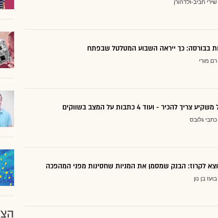
שירי חביב-ולדהורן
דות בבורסה: כך ייראה השבוע המטלטל שבפתח
רם מורי
ריך להכיר - ועוד 4 כתבות על המצב בשווקים
כתבי גלובס
בועז בן נון
הצע