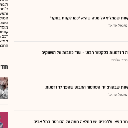
תעשיה
ב"חבר
ותפעו
ת שממליץ על מניה שהיא "כמו לקנות בונקר"
המושכ
השוכר
נתנאל אריאל
מוסדי
קופות
רכב מ
ממשלת
החבר
 הזדמנות בסקטור חבוט - ועוד כתבות על השווקים
כתבי גלובס
חדש
ות שבטוח: זה הסקטור החבוט שהפך להזדמנות
נתנאל אריאל
ר קפצו ולג'פריס יש המלצה חמה על הבורסה בתל אביב