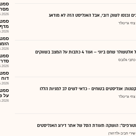
מסחרי
026, 13:31
ם נכנסו לשוק דובי, אבל האנליסט הזה לא מודאג
צחי גרינולד
מדף מיו
026, 08:28
הזמנות 6
026, 08:28
 שחם ביוני – ועוד 4 כתבות על המצב בשווקים
סמט-
כתבי גלובס
סדרה 
026, 08:27
סמט-
דוח ה.
026, 17:03
סמט-
על פי 
צחי גרינולד
026, 15:56
טורפים": הושקה תעודת הסל של אתר דירוג האנליסטים
שירי חביב-ולדהורן