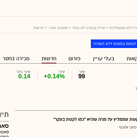
"ח לא-ממשלתיות
>
אג"ח קונצרני לא צמוד
>
סאמיט אגח י
> חדשות
לצפות בנתונים ללא השהיה
אות
בעלי עניין
פורום
חדשות
מכירה בחסר
שער
שינוי
שינוי באג'
0.14
+0.14%
99
תיא
ת שממליץ על מניה שהיא "כמו לקנות בונקר"
סאמי
כתבי גלובס
סאמיט
החברה