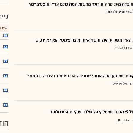
יבדה מעל טריליון דולר מהשווי. למה כולם עדיין אופטימיים?
שירי חביב ולדהורן
ניי
שם הנ
, לא": משקיע העל חושף איזה מוצר פיננסי הוא לא ירכוש
שירות גלובס
ות שמסמן מניה אחת: "מזכירה את סיפור ההצלחה של מור"
נתנאל אריאל
בועז בן נון
הוד