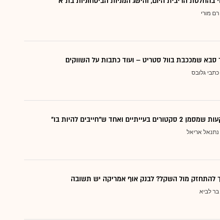
י בהחלטת הריבית היום, והישג המניות הביטחוניות בת"א
רם מורי
סבא שמככבת בוול סטריט – ועוד כתבות על השווקים
כתבי גלובס
עייתיים ואחד ש"חייבים להיות בו"
נתנאל אריאל
ך להתחזק מול השקל? לבנק אוף אמריקה יש תשובה
בר לביא