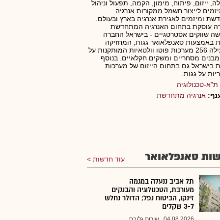
ה, ייזום, פיתוח, מימון, הקמה, תפעול וניהול
זמים לייצור חשמל ממקורות אנרגיה
ת ומיזמים לאגירת אנרגיה בארץ ובעולם.
ה עוסקת בתחום האנרגיה המתחדשת
ה שווקים אסטרטגיים - בישראל החברה
 באמצעות סאנפלאואר גגות, המחזיקה
ומפעילה 256 מערכות פוטו וולטאיות המותקנות על
מבנים מסחריים ומשקים חקלאיים. בנוסף
 בישראל גם בתחום הייזום של מערכות
יות על גגות.
ת"א-טכנולוגיה
נף:
אנרגיה מתחדשת
ות סאנפלאואר
עוד חדשות
תל אביב ננעלה במגמה
מעורבת, הטכנולוגיה והבנקים
זינקו, הביטוח נפל; הדולר נחלש
ל-3 שקלים
04.08.2026
שירות גלובס