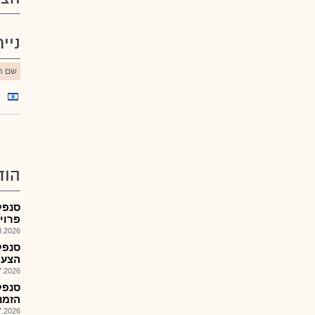
ניי
שם הנ
הוד
סנפל
פרוי
026, 11:21
סנפל
הצעת מ
026, 09:07
סנפל
הזמנות: 
026, 08:27