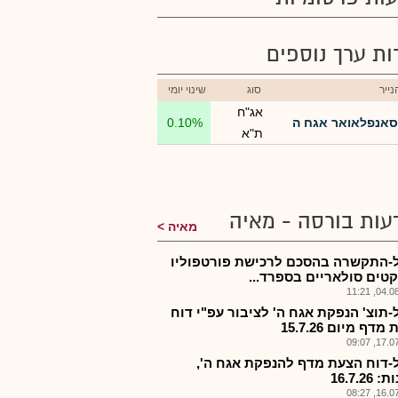
רות ערך נוספים
ייר
סוג
שינוי יומי
אג"ח
סאנפלאואר אגח ה
0.10%
ת"א
עות בורסה - מאיה
מאיה
-התקשרה בהסכם לרכישת פורטפוליו
קטים סולאריים בספרד...
04.08.2
-תוצ' הנפקת אגח ה' לציבור עפ"י דוח
דף מיום 15.7.26
17.07.2
-דוח הצעת מדף להנפקת אגח ה',
16.7.26
16.07.2