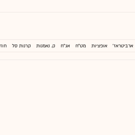
ארביטראז'
אופציות
מט"ח
אג"ח
ק. נאמנות
קרנות סל
חוזי