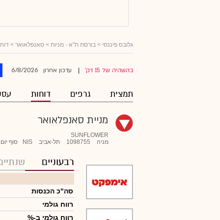
גלובס פיננסי
>
בורסת ת"א - מניות
>
סאנפלאואר
> דוחו
6/8/2026
בהשהיה של 15 דק'
עדכון אחרון
|
תמצית
גרפים
דוחות
עסק
מניית סאנפלאואר
SUNFLOWER
מניה
1098755
תל-אביב
NIS
סוף יום
רבעוניים
שנתיים
סה"כ הכנסות
רווח גולמי
רווח גולמי ב-%