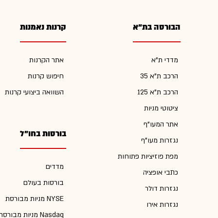
הבורסה בת"א
קרנות נאמנות
מדדי ת"א
אתר הקרנות
הרכב ת"א 35
חיפוש קרנות
הרכב ת"א 125
השוואה ביצועי קרנות
ציטוטי מניות
אתר המעו"ף
בורסות בחו"ל
נגזרות מעו"ף
מפת פוזיציות פתוחות
מדדים
כתבי אופציה
בורסות בעולם
נגזרות דולר
מניות מבורסת NYSE
נגזרות אירו
מניות מבורסת Nasdaq