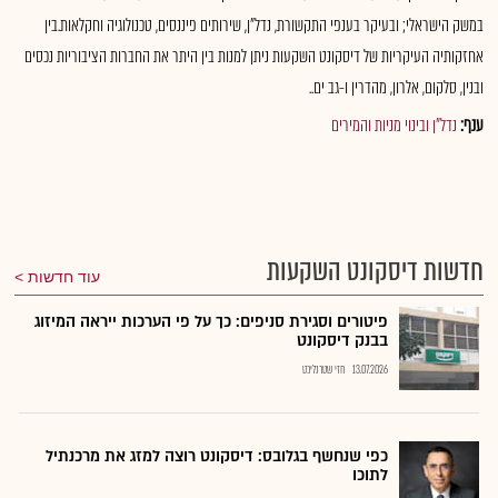
במשק הישראלי; ובעיקר בענפי התקשורת, נדל"ן, שירותים פיננסים, טכנולוגיה וחקלאות.בין
אחזקותיה העיקריות של דיסקונט השקעות ניתן למנות בין היתר את החברות הציבוריות נכסים
ובנין, סלקום, אלרון, מהדרין ו-גב ים..
ענף:
נדל"ן ובינוי מניות והמירים
חדשות דיסקונט השקעות
עוד חדשות
פיטורים וסגירת סניפים: כך על פי הערכות ייראה המיזוג
בבנק דיסקונט
13.07.2026
חזי שטרנליכט
כפי שנחשף בגלובס: דיסקונט רוצה למזג את מרכנתיל
לתוכו