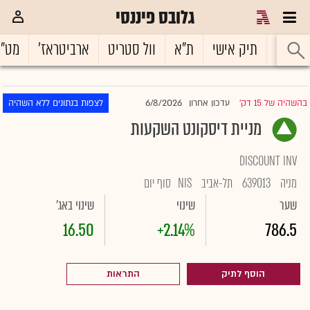
גלובס פיננסי
ראשי
תיק אישי
ת"א
וול סטריט
ארביטראז'
מט"
6/8/2026
בהשהיה של 15 דק'
עדכון אחרון
לצפות בנתונים ללא השהיה
|
מניית דיסקונט השקעות
DISCOUNT INV
מניה
639013
תל-אביב
NIS
סוף יום
שער
שינוי
שינוי באג'
16.50
+2.14%
786.5
הוסף לתיק
התראות