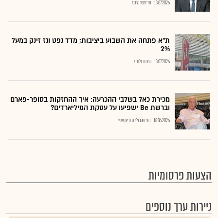
13.07.2026
חזי שטרנליכט
ת"א פתחה את השבוע ביציבות; מדד נפט וגז זינק במעל
2%
13.07.2026
שירות גלובס
מכירת כאל בשלבי ההכרעה: איך ההחזקות בסופר-פארם
וברשת Be ישפיעו על עסקת המיליארדים?
18.06.2026
חזי שטרנליכט וניצן שפיר
הצעות פרסומיות
ניירות ערך נוספים