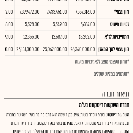
הון עצמי*
7,557,316.00
7,433,451.00
7,399,472.00
59,112.00
זכויות מיעוט
5,684.00
5,549.00
5,528.00
4,888.00
התחייבויות לז"א
13,252.00
12,687.00
12,355.00
2,697.00
הון עצמי לסך המאזן
26,340,000.00
25,062,000.00
25,131,000.00
0,000.00
*ההון העצמי מוצג ללא זכויות מיעוט
*הנתונים במליוני שקלים
תיאור חברה
חברת השקעות דיסקונט בע"מ
השקעות דיסקונט בע"מ נוסדה בשנת 1961. מקור שמה הוא בתקופה בה בעלי השליטה בחברה
ובקבוצת אי די בי היו בני משפחת רקנאטי, שהיו גם בעלי בנק דיסקונט. החברה הינה חברת
החזקות המשקיעה בעצמה ובאמצעות חברות מוחזקות בחברות הפועלות בענפים שונים