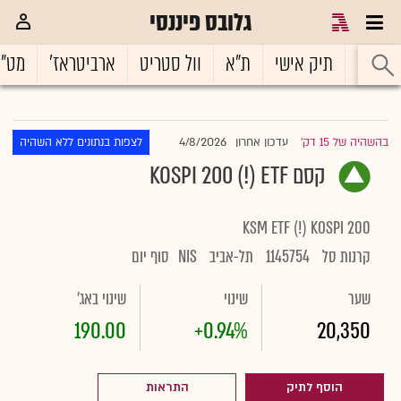
גלובס פיננסי
ראשי
תיק אישי
ת"א
וול סטריט
ארביטראז'
מט"
4/8/2026
בהשהיה של 15 דק'
עדכון אחרון
לצפות בנתונים ללא השהיה
|
קסם KOSPI 200 (!) ETF
KSM ETF (!) KOSPI 200
קרנות סל
1145754
תל-אביב
NIS
סוף יום
שער
שינוי
שינוי באג'
190.00
+0.94%
20,350
הוסף לתיק
התראות