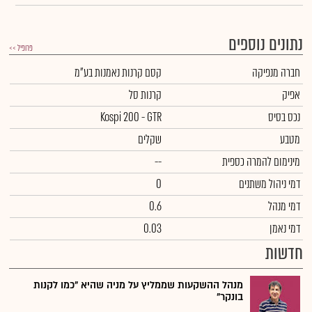
נתונים נוספים
פרופיל >>
חברה מנפיקה
קסם קרנות נאמנות בע"מ
אפיק
קרנות סל
נכס בסיס
Kospi 200 - GTR
מטבע
שקלים
מינימום להמרה כספית
--
דמי ניהול משתנים
0
דמי מנהל
0.6
דמי נאמן
0.03
חדשות
מנהל ההשקעות שממליץ על מניה שהיא "כמו לקנות
בונקר"