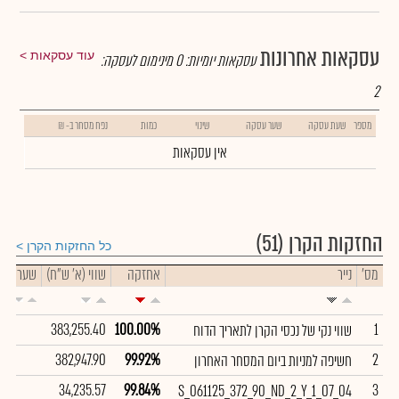
עסקאות אחרונות
עוד עסקאות
עסקאות יומיות:
0
מינימום לעסקה:
2
מספר
שעת עסקה
שער עסקה
שינוי
כמות
נפח מסחר ב- ₪
אין עסקאות
החזקות הקרן
(51)
כל החזקות הקרן
מס'
נייר
אחזקה
שווי (א' ש"ח)
שער
383,255.40
100.00%
1
שווי נקי של נכסי הקרן לתאריך הדוח
382,947.90
99.92%
2
חשיפה למניות ביום המסחר האחרון
34,235.57
99.84%
3
S_061125_372_90_ND_2_Y_1_07_04