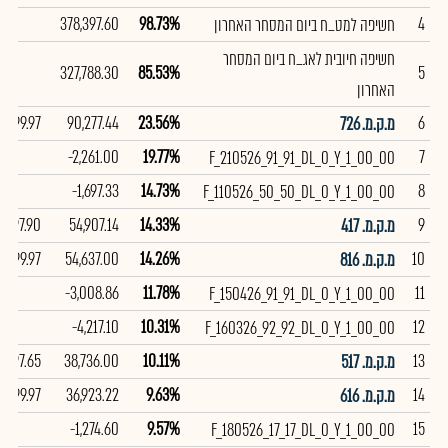
378,397.60
98.73%
4
חשיפה למט_ח ביום המסחר האחרון
חשיפה חיובית לאג_ח ביום המסחר
327,788.30
85.53%
5
האחרון
99.97
90,277.44
23.56%
6
מ.ק.מ. 726
-2,261.00
19.77%
7
F_210526_91_91_DL_0_Y_1_00_00
-1,697.33
14.73%
8
F_110526_50_50_DL_0_Y_1_00_00
97.90
54,907.14
14.33%
9
מ.ק.מ. 417
99.97
54,637.00
14.26%
10
מ.ק.מ. 816
-3,008.86
11.78%
11
F_150426_91_91_DL_0_Y_1_00_00
-4,217.10
10.31%
12
F_160326_92_92_DL_0_Y_1_00_00
97.65
38,736.00
10.11%
13
מ.ק.מ. 517
99.97
36,923.22
9.63%
14
מ.ק.מ. 616
-1,274.60
9.57%
15
F_180526_17_17_DL_0_Y_1_00_00