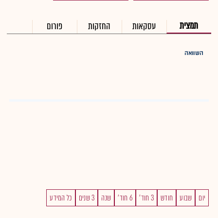
תמצית
עסקאות
החזקות
פורום
השוואה
יום
שבוע
חודש
3 חוד'
6 חוד'
שנה
3 שנים
כל המידע