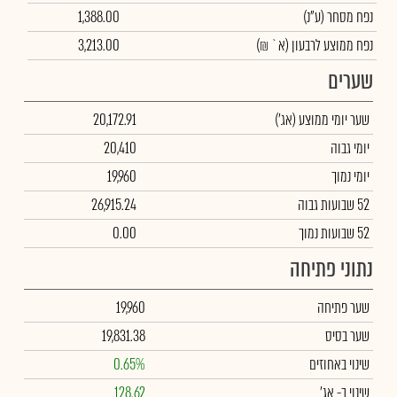
נפח מסחר
(ע"נ)
1,388.00
נפח ממוצע לרבעון (א` ₪)
3,213.00
שערים
שער יומי ממוצע
(אג')
20,172.91
יומי גבוה
20,410
יומי נמוך
19,960
52 שבועות גבוה
26,915.24
52 שבועות נמוך
0.00
נתוני פתיחה
שער פתיחה
19,960
שער בסיס
19,831.38
שינוי באחוזים
0.65%
שינוי
ב- אג'
128.62