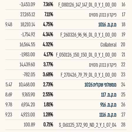
-3,453.09
7.36%
16
F_080126_147_147_DL_0_Y_1_00_00
27,265.12
7.11%
17
פיקדון בבנק מסוים
99.48
18,210.14
4.75%
18
מ.ק.מ. 1016
-1,754.92
4.34%
19
F_260326_96_96_DL_0_Y_1_00_00
16,564.55
4.32%
20
Collateral
-1,983.00
4.17%
21
F_050126_150_150_DL_0_Y_1_00_00
14,439.60
3.77%
22
פיקדון בבנק מסוים
-782.05
3.68%
23
F_270426_79_79_DL_0_Y_1_00_00
105.47
10,468.00
2.73%
24
ממשלתי שקלית 1026
98.69
9,765.90
2.55%
25
מ.ק.מ. 117
99.78
6,934.20
1.81%
26
מ.ק.מ. 916
99.23
4,923.00
1.28%
27
מ.ק.מ. 1116
100.89
0.71%
28
S_061125_372_90_ND_2_Y_1_07_04