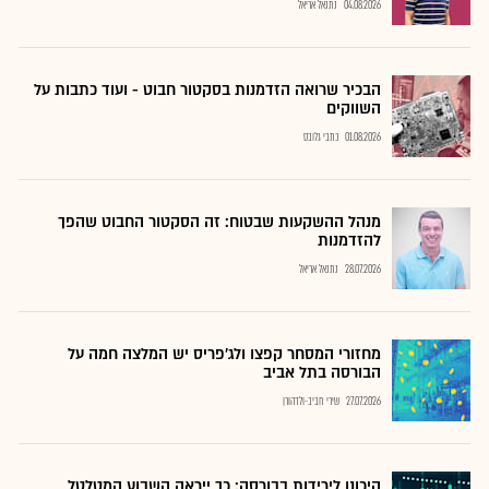
04.08.2026
נתנאל אריאל
הבכיר שרואה הזדמנות בסקטור חבוט - ועוד כתבות על
השווקים
01.08.2026
כתבי גלובס
מנהל ההשקעות שבטוח: זה הסקטור החבוט שהפך
להזדמנות
28.07.2026
נתנאל אריאל
מחזורי המסחר קפצו ולג'פריס יש המלצה חמה על
הבורסה בתל אביב
27.07.2026
שירי חביב-ולדהורן
היכונו לירידות בבורסה: כך ייראה השבוע המטלטל