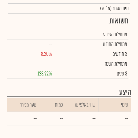
נפח מסחר
(א` ₪)
תשואות
מתחילת השבוע
מתחילת החודש
--
3 חודשים
-8.20%
מתחילת השנה
--
3 שנים
123.22%
היצע
שינוי
₪ שווי באלפי
כמות
שער מכירה
--
--
--
--
--
--
--
--