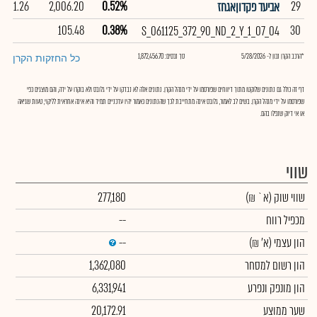
101.26
2,006.20
0.52%
29
אביעד פקדוןאגחז
105.48
0.38%
30
S_061125_372_90_ND_2_Y_1_07_04
*הרכב הקרן נכון ל- 5/28/2026
סך נכסים: 1,872,456.70
כל החזקות הקרן
דף זה כולל גם נתונים שלוקטו מתוך דיווחים שפורסמו על ידי מנהל הקרן. נתונים אלה לא נבדקו על ידי גלובס ולא בוקרו על ידה, והם מוצגים כפי
שפורסמו על ידי מנהל הקרן. בשים לב לאמור, גלובס אינה מתחייבת לכך שהנתונים כאמור יהיו עדכניים תמיד והיא אינה אחראית לליקוי, טעות שגיאה
או אי דיוק שנפלו בהם.
שווי
שווי שוק
(א` ₪)
277,180
מכפיל רווח
--
הון עצמי
(א' ₪)
--
הון רשום למסחר
1,362,080
הון מונפק ונפרע
6,331,941
שער ממוצע
20,172.91