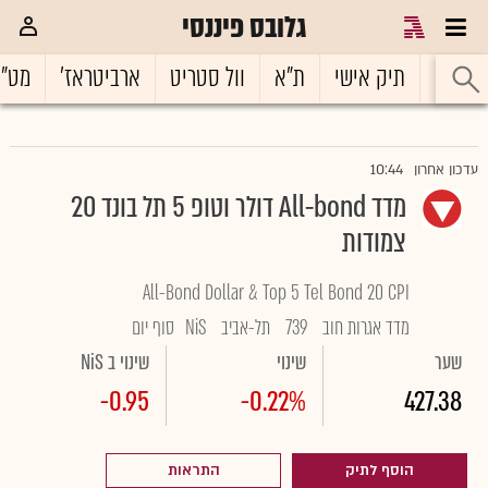
גלובס פיננסי
ראשי
תיק אישי
ת"א
וול סטריט
ארביטראז'
מט"
10:44
עדכון אחרון
מדד All-bond דולר וטופ 5 תל בונד 20
צמודות
All-Bond Dollar & Top 5 Tel Bond 20 CPI
מדד אגרות חוב
739
תל-אביב
NiS
סוף יום
שער
שינוי
שינוי ב NiS
-0.95
-0.22%
427.38
הוסף לתיק
התראות