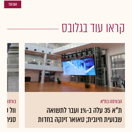
הצג הכל
קראו עוד בגלובס
הבורסה בת"א
בורסות עו
ת"א 35 עלה ב-1% ועבר לתשואה
שבועית חיובית; טאואר זינקה בחדות
סגירה 