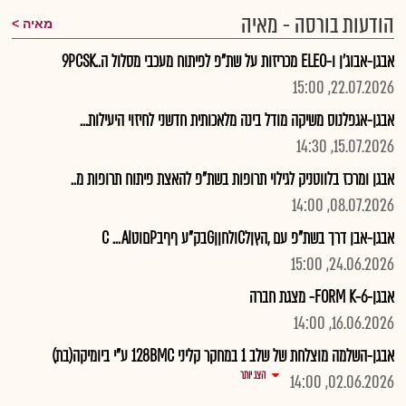
הודעות בורסה - מאיה
מאיה
אבגן-אבוג'ן ו-ELEO מכריזות על שת"פ לפיתוח מעכבי מסלול ה..9PCSK
22.07.2026, 15:00
אבגן-אגפלנוס משיקה מודל בינה מלאכותית חדשני לחיזוי היעילות...
15.07.2026, 14:30
אבגן ומרכז בלווטניק לגילוי תרופות בשת"פ להאצת פיתוח תרופות מ..
08.07.2026, 14:00
אבגן-אבן דרך בשת"פ עם ,הץןלCולחןןGבק"ע ףףבPםוטC ...AI
24.06.2026, 15:00
אבגן-FORM K-6- מצגת חברה
16.06.2026, 14:00
אבגן-השלמה מוצלחת של שלב 1 במחקר קליני 128BMC ע"י ביומיקה(בת)
הצג יותר
02.06.2026, 14:00