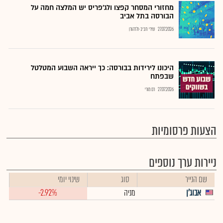
מחזורי המסחר קפצו ולג'פריס יש המלצה חמה על
הבורסה בתל אביב
27.07.2026
שירי חביב-ולדהורן
היכונו לירידות בבורסה: כך ייראה השבוע המטלטל
שבפתח
27.07.2026
רם מורי
הצעות פרסומיות
ניירות ערך נוספים
שם הנייר
סוג
שינוי יומי
אבוג'ן
מניה
-2.92%