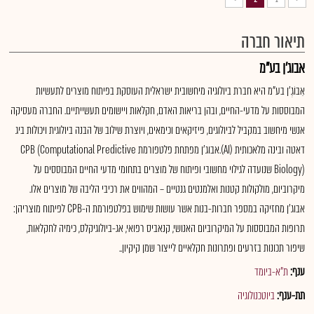
תיאור חברה
אבוג'ן בע"מ
אֵבוֹגֶ'ן בע"מ היא חברת ביולוגיה מיחשובית ישראלית העוסקת בפיתוח מוצרים לתעשיות
המבוססות על מדעי-החיים, ובהן בריאות האדם, חקלאות ויישומים תעשייתיים. החברה מעסיקה
אנשי מיחשוב במקביל לביולוגים, פיזיקאים וכימאים, ויוצרת שילוב של הבנה ביולוגית ויכולות ביג
דאטה ובינה מלאכותית (AI).אבוג'ן מפתחת פלטפורמת CPB (Computational Predictive
Biology) שנועדה לגילוי מחשובי ופיתוח של מוצרים בתחומי מדעי החיים המבוססים על
מיקרוביום, מולקולות קטנות ואלמנטים גנטיים – המהווים את רכיבי הליבה של מוצרים אלו.
אבוג'ן מחזיקה במספר חברות-בנות אשר עושות שימוש בפלטפורמת ה-CPB לפיתוח מוצריהן:
תרופות המבוססות על המיקרוביום האנושי, קנאביס רפואי, אג-ביולוגיקלס, כימיה לחקלאות,
שיפור תכונות בזרעים ופתרונות חקלאיים לייצור שמן קיקיון..
ענף:
ת"א-ביומד
תת-ענף:
ביוטכנולוגיה