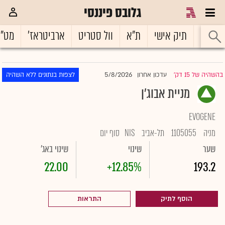
גלובס פיננסי
ראשי
תיק אישי
ת"א
וול סטריט
ארביטראז'
מט"
5/8/2026
בהשהיה של 15 דק'
עדכון אחרון
לצפות בנתונים ללא השהיה
|
מניית אבוג'ן
EVOGENE
מניה
1105055
תל-אביב
NIS
סוף יום
שער
שינוי
שינוי באג'
22.00
+12.85%
193.2
הוסף לתיק
התראות