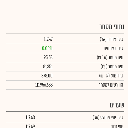
נתוני מסחר
שער אחרון
(אג')
117.47
שינוי באחוזים
0.03%
נפח מסחר
(א` ₪)
95.53
נפח מסחר
(ע"נ)
81,351
שווי שוק
(א` ₪)
378.00
הון רשום למסחר
111,956,688
שערים
שער יומי ממוצע
(אג')
117.43
יומי גבוה
117.49