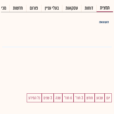
תמצית
דוחות
עסקאות
בעלי עניין
פורום
חדשות
מכיר
השוואה
יום
שבוע
חודש
3 חוד'
6 חוד'
שנה
3 שנים
כל המידע