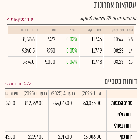
עסקאות אחרונות
עסקאות יומיות:
28
מינימום לעסקה:
עוד עסקאות
מספר
שעת עסקה
שער עסקה
שינוי
כמות
נפח מסחר ב- ₪
8,776.6
7,472
0.03%
117.46
10:44
28
9,340.5
7,950
0.05%
117.49
08:22
14
5,874.0
5,000
0.04%
117.48
08:22
13
דוחות כספיים
לכל הדוחות
רבעון 1 (2026)
רבעון 4 (2025)
רבעון 1 (2025)
סיכום שנתי 2025
סה"כ הכנסות
863,055.00
874,047.00
812,849.00
26,137.00
רווח גולמי
רווח תפעולי
רווח נקי
16,006.00
-2,917.00
21,157.00
70,513.00