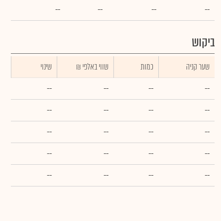
--
--
--
--
ביקוש
שער קניה
כמות
₪ שווי באלפי
שינוי
--
--
--
--
--
--
--
--
--
--
--
--
--
--
--
--
--
--
--
--