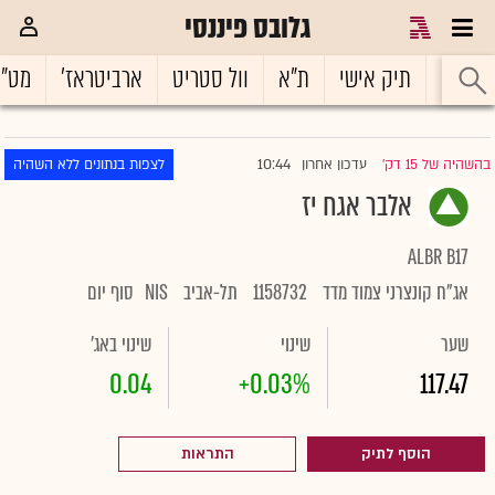
גלובס פיננסי
ראשי
תיק אישי
ת"א
וול סטריט
ארביטראז'
מט"
10:44
בהשהיה של 15 דק'
עדכון אחרון
לצפות בנתונים ללא השהיה
|
אלבר אגח יז
ALBR B17
אג"ח קונצרני צמוד מדד
1158732
תל-אביב
NIS
סוף יום
שער
שינוי
שינוי באג'
0.04
+0.03%
117.47
הוסף לתיק
התראות