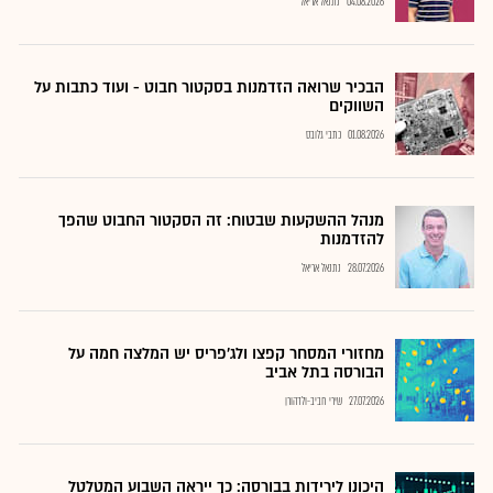
04.08.2026
נתנאל אריאל
הבכיר שרואה הזדמנות בסקטור חבוט - ועוד כתבות על
השווקים
01.08.2026
כתבי גלובס
מנהל ההשקעות שבטוח: זה הסקטור החבוט שהפך
להזדמנות
28.07.2026
נתנאל אריאל
מחזורי המסחר קפצו ולג'פריס יש המלצה חמה על
הבורסה בתל אביב
27.07.2026
שירי חביב-ולדהורן
היכונו לירידות בבורסה: כך ייראה השבוע המטלטל