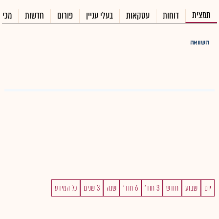
תמצית
דוחות
עסקאות
בעלי עניין
פורום
חדשות
מכיר
השוואה
יום
שבוע
חודש
3 חוד'
6 חוד'
שנה
3 שנים
כל המידע