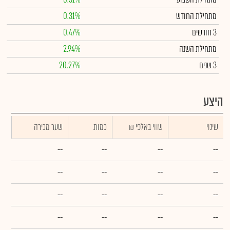
מתחילת החודש
0.31%
3 חודשים
0.47%
מתחילת השנה
2.94%
3 שנים
20.27%
היצע
שינוי
₪ שווי באלפי
כמות
שער מכירה
--
--
--
--
--
--
--
--
--
--
--
--
--
--
--
--