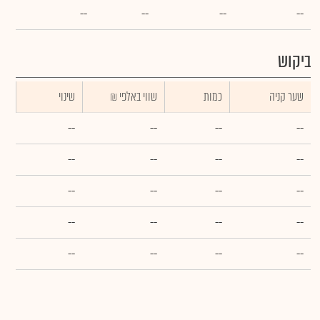
--
--
--
--
ביקוש
שער קניה
כמות
₪ שווי באלפי
שינוי
--
--
--
--
--
--
--
--
--
--
--
--
--
--
--
--
--
--
--
--