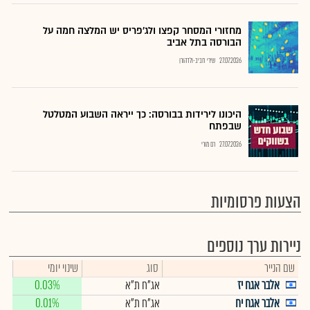
מחזורי המסחר קפצו ולג'פריס יש המלצה חמה על
הבורסה בתל אביב
27.07.2026
שירי חביב-ולדהורן
היכונו לירידות בבורסה: כך ייראה השבוע המטלטל
שבפתח
27.07.2026
רם מורי
הצעות פרסומיות
ניירות ערך נוספים
שם הנייר
סוג
שינוי יומי
אלבר אגח יז
אג"ח ת"א
0.03%
אלבר אגח יח
אג"ח ת"א
0.01%