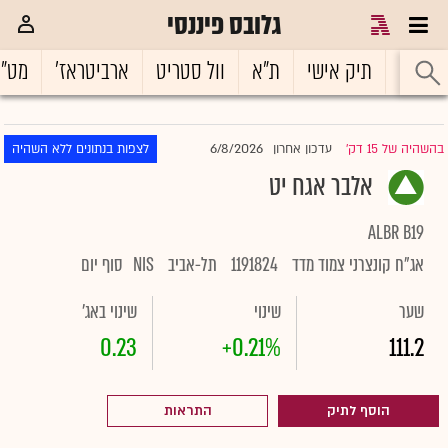
גלובס פיננסי
ראשי
תיק אישי
ת"א
וול סטריט
ארביטראז'
מט"
6/8/2026
בהשהיה של 15 דק'
עדכון אחרון
לצפות בנתונים ללא השהיה
|
אלבר אגח יט
ALBR B19
אג"ח קונצרני צמוד מדד
1191824
תל-אביב
NIS
סוף יום
שער
שינוי
שינוי באג'
0.23
+0.21%
111.2
הוסף לתיק
התראות