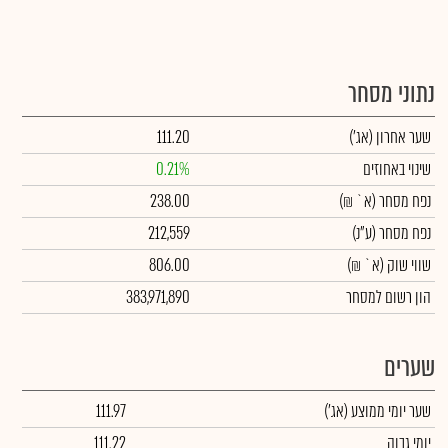
נתוני מסחר
שער אחרון
(אג')
111.20
שינוי באחוזים
0.21%
נפח מסחר
(א` ₪)
238.00
נפח מסחר
(ע"נ)
212,559
שווי שוק
(א` ₪)
806.00
הון רשום למסחר
383,971,890
שערים
שער יומי ממוצע
(אג')
111.97
יומי גבוה
111.22