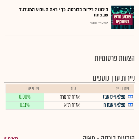
היכונו לירידות בבורסה: כך ייראה השבוע המטלטל
שבפתח
27.07.2026
רם מורי
הצעות פרסומיות
ניירות ערך נוספים
שם הנייר
סוג
שינוי יומי
מצלאוי-ס אג ז
אג"ח להמרה
0.00%
מצלאוי אגח ח
אג"ח ת"א
0.11%
הודעות בורסה - מאיה
מאיה