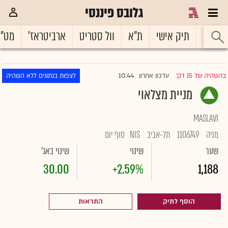
גלובס פיננסי
ראשי
תיק אישי
ת"א
וול סטריט
ארביטראז'
מט"
10:44
בהשהיה של 15 דק'
עדכון אחרון
לצפות בנתונים ללא השהיה
|
מניית מצלאוי
MASLAVI
מניה
1106749
תל-אביב
NIS
סוף יום
שער
שינוי
שינוי באג'
30.00
+2.59%
1,188
הוסף לתיק
התראות