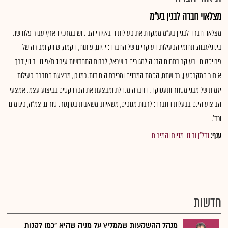
מצלאוי חברה לבנין בע"מ
מצלאוי חברה לבניין בע"מ ממקדת את פעילותיה באזורי הביקוש במרכז הארץ עבור פלח שוק
בינוני/גבוה. תחומי הפעילות העיקריים של החברה: ייזום, פיתוח, הקמה, שיווק ומכירה של
פרויקטים- בעיקר בתחום הבניה למגורים בישראל, לרבות התחדשות עירונית/פינוי-בינוי, דרך
איתור המקרקעין, רכישתם, הקמת המבנים ומכירת היחידות. כמו כן, מבצעת החברה פעילות
יזמית של מבני מסחר ותעסוקה. החברה מנהלת ומבצעת את הפרויקטים בביצוע עצמי. אמצעי
הביצוע הינם בבעלות החברה: לרבות מנופים, משאיות, משאבות בטון,טרקטורים, צמ"ה, פיגומים
וכד'.
ענף:
נדל"ן ובינוי מניות והמירים
חדשות
מנהל ההשקעות שממליץ על מניה שהיא "כמו לקנות