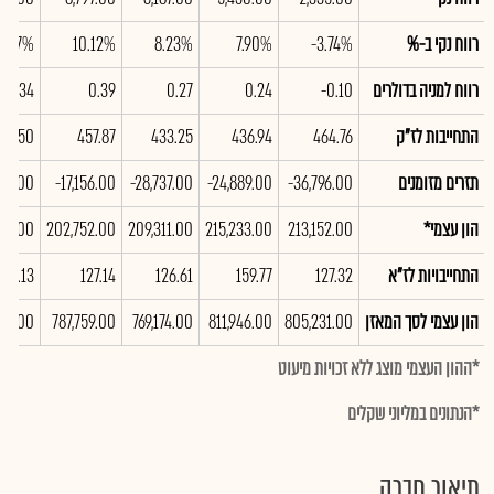
רווח נקי ב-%
-3.74%
7.90%
8.23%
10.12%
8.77%
רווח למניה בדולרים
-0.10
0.24
0.27
0.39
0.34
התחייבות לז"ק
464.76
436.94
433.25
457.87
80.50
תזרים מזומנים
-36,796.00
-24,889.00
-28,737.00
-17,156.00
163.00
הון עצמי*
213,152.00
215,233.00
209,311.00
202,752.00
478.00
התחייבויות לז"א
127.32
159.77
126.61
127.14
128.13
הון עצמי לסך המאזן
805,231.00
811,946.00
769,174.00
787,759.00
108.00
*ההון העצמי מוצג ללא זכויות מיעוט
*הנתונים במליוני שקלים
תיאור חברה