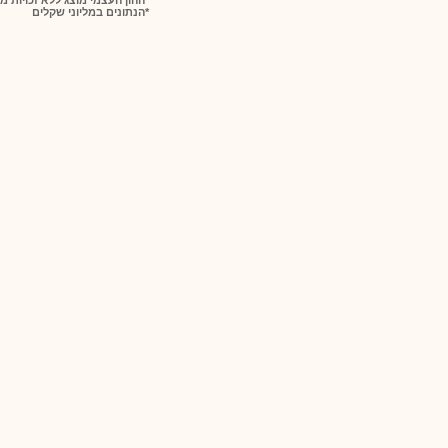
*ההון העצמי מוצג ללא זכויות מ
*הנתונים במליוני שקלים