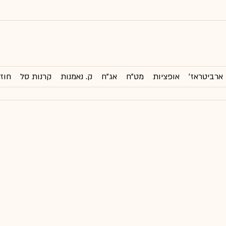
ארביטראז'
אופציות
מט"ח
אג"ח
ק. נאמנות
קרנות סל
חוזי