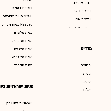
כתבי אופציה
בורסות בעולם
נגזרות דולר
מניות מבורסת NYSE
נגזרות אירו
מניות מבורסת Nasdaq
ברומטר-מגמות
מניות מלונדון
מניות מגרמניה
מדדים
מניות מצרפת
מניות מאיטליה
מחירים
מניות מספרד
מניות
ענפים
מניות ישראליות בעו
אג"ח
ישראליות בניו יורק