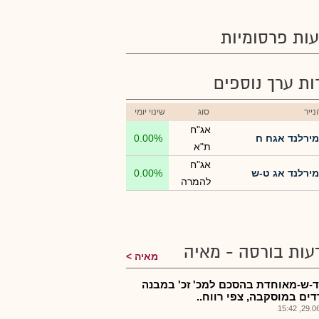
ות פרסומיות
רות ערך נוספים
ייר
סוג
שינוי יומי
אג"ח
מירלנד אגח ח
0.00%
ת"א
אג"ח
מירלנד אג ט-ש
0.00%
להמרה
עות בורסה - מאיה
מאיה
-ש-מאוחדת בהסכם למכ' זכ' במבנה
ים במוסקבה, צפי רווח..
29.06.2