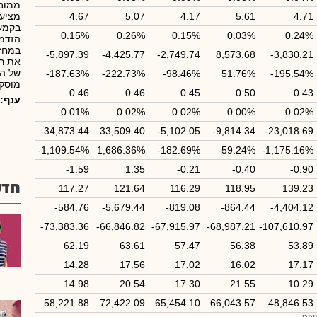
ממובי
4.71
5.61
4.17
5.07
4.67
מציעה
בקמעו
0.15%
0.26%
0.15%
0.03%
0.24%
הזדמנ
במחזו
-5,897.39
-4,425.77
-2,749.74
8,573.68
-3,830.21
את רו
של הח
-187.63%
-222.73%
-98.46%
51.76%
-195.54%
מוסקב
0.46
0.46
0.45
0.50
0.43
ענף:
0.01%
0.02%
0.02%
0.00%
0.02%
-34,873.44
33,509.40
-5,102.05
-9,814.34
-23,018.69
-1,109.54%
1,686.36%
-182.69%
-59.24%
-1,175.16%
-1.59
1.35
-0.21
-0.40
-0.90
חדש
117.27
121.64
116.29
118.95
139.23
-584.76
-5,679.44
-819.08
-864.44
-4,404.12
-73,383.36
-66,846.82
-67,915.97
-68,987.21
-107,610.97
62.19
63.61
57.47
56.38
53.89
14.28
17.56
17.02
16.02
17.17
14.98
20.54
17.30
21.55
10.29
58,221.88
72,422.09
65,454.10
66,043.57
48,846.53