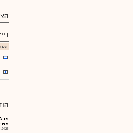
הצע
ניי
שם הנ
הוד
מרלד
משרד
026, 15:42