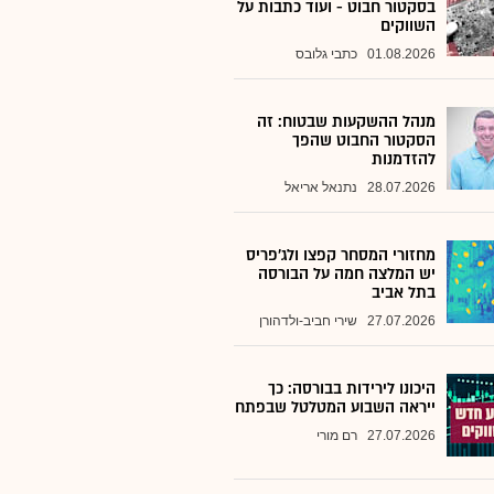
בסקטור חבוט - ועוד כתבות על
השווקים
01.08.2026
כתבי גלובס
מנהל ההשקעות שבטוח: זה
הסקטור החבוט שהפך
להזדמנות
28.07.2026
נתנאל אריאל
מחזורי המסחר קפצו ולג'פריס
יש המלצה חמה על הבורסה
בתל אביב
27.07.2026
שירי חביב-ולדהורן
היכונו לירידות בבורסה: כך
ייראה השבוע המטלטל שבפתח
27.07.2026
רם מורי