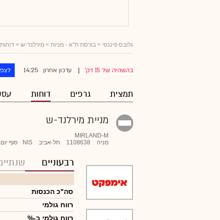
גלובס פיננסי
>
בורסת ת"א - מניות
>
מירלנד-ש
> דוחות 
14:25
בהשהיה של 15 דק'
עדכון אחרון
לצפו
|
תמצית
גרפים
דוחות
עסק
מניית מירלנד-ש
MIRLAND-M
מניה
1108638
תל-אביב
NIS
סוף יום
רבעוניים
שנתיים
סה"כ הכנסות
רווח גולמי
רווח גולמי ב-%