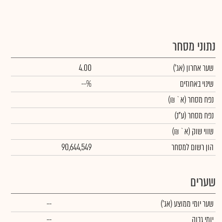
נתוני מסחר
שער אחרון
(אג')
4.00
שינוי באחוזים
--%
נפח מסחר
(א` ₪)
נפח מסחר
(ע"נ)
שווי שוק
(א` ₪)
הון רשום למסחר
90,644,549
שערים
שער יומי ממוצע
(אג')
--
יומי גבוה
--