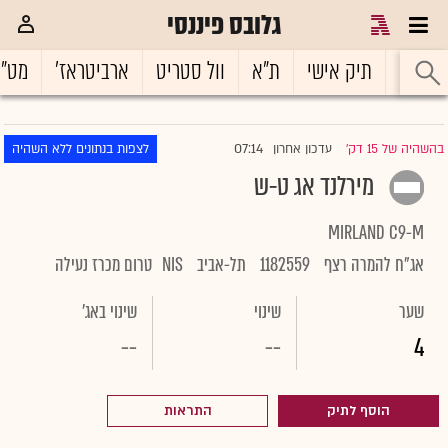
גלובס פיננסי
ראשי
תיק אישי
ת"א
וול סטריט
ארביטראז'
מט"
07:14
בהשהיה של 15 דק'
עדכון אחרון
לצפות בנתונים ללא השהיה
|
מירלנד אג ט-ש
MIRLAND C9-M
אג"ח להמרה רצף
1182559
תל-אביב
NIS
טרום מכרז נעילה
שער
שינוי
שינוי באג'
--
--
4
הוסף לתיק
התראות