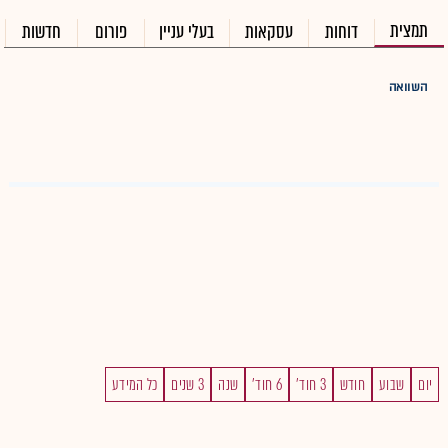
תמצית
דוחות
עסקאות
בעלי עניין
פורום
חדשות
השוואה
יום
שבוע
חודש
3 חוד'
6 חוד'
שנה
3 שנים
כל המידע