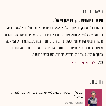
תיאור חברה
מירלנד דיוולופמנט קורפריישן פי אל סי
מירלנד דיוולופמנט קורפריישן פי אל סי היא אחת ממובילות פיתוח הנדל"ן הבינלאומי ברוסיה.
החברה מציעה למשקיעים תיק פרויקטים מרשים במשרדים, בקמעונאות ובמגזר המגורים, וכמו
כן מגוון רחב של הזדמנויות להשקעה ברחבי רוסיה. החברה מעורבת במחזור החיים המלא של
כל פרויקט.החברה מייצרת את רוב ההכנסות שלה מהמגזר המגורים. הנכסים של החברה
ממוקמים בסנט פטרסבורג, ירוסלבל, מוסקבה, קזאן וסרטוב ברוסיה..
ענף:
נדל"ן ובינוי מניות והמירים
חדשות
מנהל ההשקעות שממליץ על מניה שהיא "כמו לקנות
בונקר"
04.08.2026
נתנאל אריאל