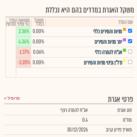
משקל האגרת במדדים בהם היא נכללת
משקל
תשואת המדד
שם המדד
במדד
(% שינוי חודשי)
2.36%
0.00%
מניות והמירים כללי
4.34%
0.00%
יתר מניות והמירים
-1.37%
0.06%
אג"ח להמרה כללי
-3.20%
0.00%
נדל"ן ובינוי מניות והמירים
פרטי אגרת
פרופיל
סוג אגרת
אג"ח להמרה רצף
מח"מ
0.4
תאריך פדיון קרוב
30/12/2026