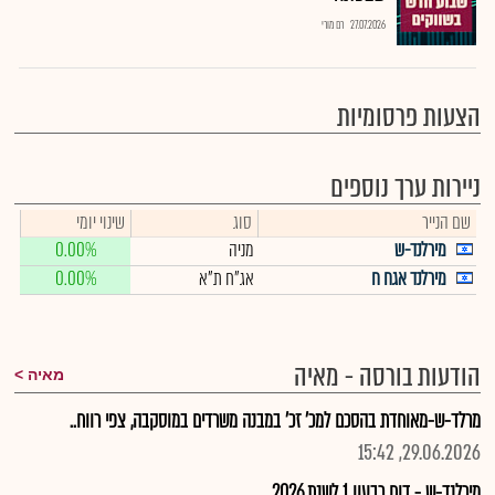
27.07.2026
רם מורי
הצעות פרסומיות
ניירות ערך נוספים
שם הנייר
סוג
שינוי יומי
מירלנד-ש
מניה
0.00%
מירלנד אגח ח
אג"ח ת"א
0.00%
הודעות בורסה - מאיה
מאיה
מרלד-ש-מאוחדת בהסכם למכ' זכ' במבנה משרדים במוסקבה, צפי רווח..
29.06.2026, 15:42
מירלנד-ש - דוח רבעון 1 לשנת 2026