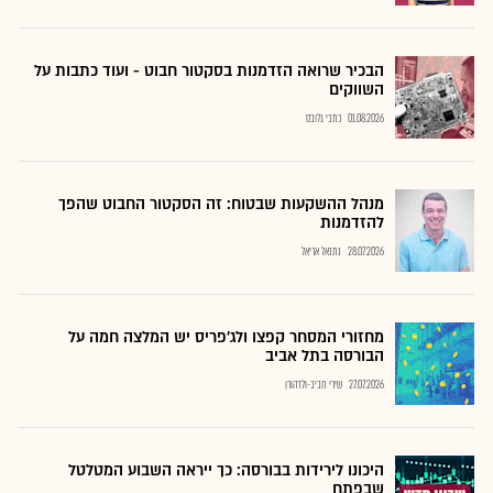
הבכיר שרואה הזדמנות בסקטור חבוט - ועוד כתבות על
השווקים
01.08.2026
כתבי גלובס
מנהל ההשקעות שבטוח: זה הסקטור החבוט שהפך
להזדמנות
28.07.2026
נתנאל אריאל
מחזורי המסחר קפצו ולג'פריס יש המלצה חמה על
הבורסה בתל אביב
27.07.2026
שירי חביב-ולדהורן
היכונו לירידות בבורסה: כך ייראה השבוע המטלטל
שבפתח