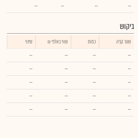
--
--
--
--
ביקוש
שער קניה
כמות
₪ שווי באלפי
שינוי
--
--
--
--
--
--
--
--
--
--
--
--
--
--
--
--
--
--
--
--