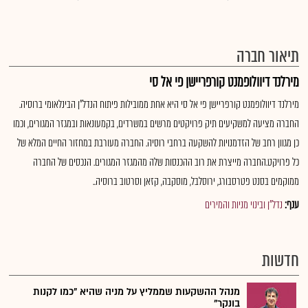
תיאור חברה
מירלנד דיוולופמנט קורפריישן פי אל סי
מירלנד דיוולופמנט קורפריישן פי אל סי היא אחת ממובילות פיתוח הנדל"ן הבינלאומי ברוסיה.
החברה מציעה למשקיעים תיק פרויקטים מרשים במשרדים, בקמעונאות ובמגזר המגורים, וכמו
כן מגוון רחב של הזדמנויות להשקעה ברחבי רוסיה. החברה מעורבת במחזור החיים המלא של
כל פרויקט.החברה מייצרת את רוב ההכנסות שלה מהמגזר המגורים. הנכסים של החברה
ממוקמים בסנט פטרסבורג, ירוסלבל, מוסקבה, קזאן וסרטוב ברוסיה..
ענף:
נדל"ן ובינוי מניות והמירים
חדשות
מנהל ההשקעות שממליץ על מניה שהיא "כמו לקנות
בונקר"