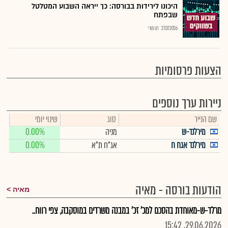
היכונו לירידות בבורסה: כך ייראה השבוע המטלטל
שבפתח
27.07.2026
רם מורי
הצעות פרסומיות
ניירות ערך נוספים
שם הנייר
סוג
שינוי יומי
מירלנד-ש
מניה
0.00%
מירלנד אגח ח
אג"ח ת"א
0.00%
הודעות בורסה - מאיה
מאיה
מרלד-ש-מאוחדת בהסכם למכ' זכ' במבנה משרדים במוסקבה, צפי רווח..
29.06.2026, 15:42