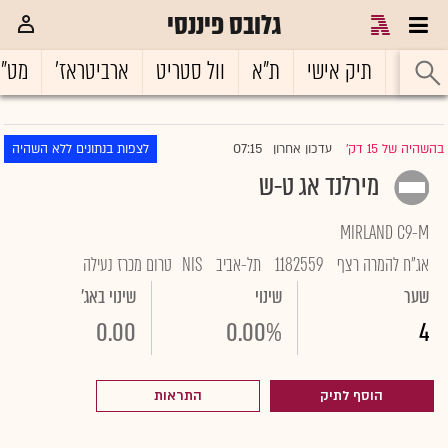
גלובס פיננסי
ראשי
תיק אישי
ת"א
וול סטריט
ארביטראז'
מט"
07:15
בהשהיה של 15 דק'
עדכון אחרון
לצפות בנתונים ללא השהיה
|
מירלנד אג ט-ש
MIRLAND C9-M
אג"ח להמרה רצף
1182559
תל-אביב
NIS
טרום מכרז נעילה
שער
שינוי
שינוי באג'
0.00
0.00%
4
הוסף לתיק
התראות