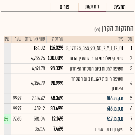
החזקות
תמצית
פורום
החזקות הקרן
(29)
מס'
נייר
אחזקה
שווי (א' ש"ח)
שער
שינוי יו
--
184.02
116.32%
1
S_171125_365_90_ND_2_Y_1_12_01
--
4,786.26
100.00%
2
שווי נקי של נכסי הקרן לתאריך הדוח
די
--
4,691.78
98.03%
3
חשיפה למניות ביום המסחר האחרון
שימ
תש
הק
חשיפה חיובית לאג_ח ביום המסחר
הכ
תש
--
4,354.79
90.99%
4
האחרון
דמי
לסי
--
99.97
2,314.62
48.36%
5
מ.ק.מ. 816
ניה
--
99.97
1,459.12
30.49%
6
מ.ק.מ. 616
.01%
97.65
581.04
12.14%
7
מ.ק.מ. 517
--
357.14
7.46%
8
פיקדון בבנק מסוים