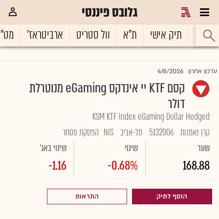
גלובס פיננסי
ראשי
תיק אישי
ת"א
וול סטריט
ארביטראז'
מט"
4/8/2026
עדכון אחרון
קסם KTF יי אינדקס eGaming מנוטרלת
דולר
KSM KTF Index eGaming Dollar Hedged
קרן נאמנות
5132006
תל-אביב
NIS
הפסקת מסחר
שער
שינוי
שינוי באג'
-1.16
-0.68%
168.88
הוסף לתיק
התראות