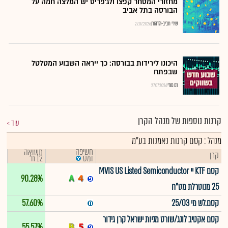
מחזורי המסחר קפצו ולג'פריס יש המלצה חמה על
הבורסה בתל אביב
שירי חביב-ולדהורן
27.07.2026
היכונו לירידות בבורסה: כך ייראה השבוע המטלטל
שבפתח
רם מורי
27.07.2026
קרנות נוספות של מנהל הקרן
עוד
מנהל : קסם קרנות נאמנות בע"מ
חשיפה
תשואה
קרן
12 ח'
ומס
קסם KTF יי MVIS US Listed Semiconductor
90.28%
25 מנוטרלת מט"ח
קסם.לש מי 25/03
57.60%
קסם אקטיב לונג/שורט מניות ישראל קרן גידור
55.57%