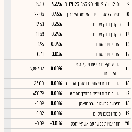
--
19.10
4.29%
9
S_171125_365_90_ND_2_Y_1_12_01
--
22.05
0.46%
10
חשיפה למט_ח ביום המסחר האחרון
--
12.63
0.26%
11
פיקדון בבנק מסוים
--
11.58
0.24%
12
פיקדון בבנק מסוים
--
1.96
0.04%
13
התחייבויות אחרות
--
0.41
0.01%
14
התחייבויות אחרות
שווי עסקאות רכישת ני_ע/נגזרים
--
2,887.02
0.00%
15
במהלך החוד
--
35.00
0.00%
16
שווי היחידות שהונפקו במהלך החודש
--
458.79
0.00%
17
שווי היחידות שנפדו במהלך החודש
--
-0.09
0.00%
18
הפרשה לתשלום שכר הנאמן
--
0.02
0.00%
19
פיקדון בבנק מסוים
--
-0.39
-0.01%
20
התחייבויות בקשר עם אשראי לנכס