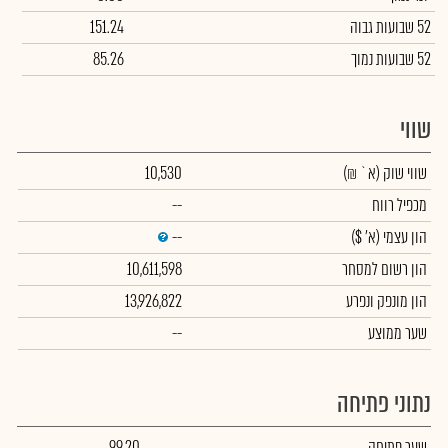
52 שבועות גבוה
151.24
52 שבועות נמוך
85.26
שווי
שווי שוק
(א` ₪)
10,530
מכפיל רווח
--
הון עצמי
(א' $)
--
הון רשום למסחר
10,611,598
הון מונפק ונפרע
13,926,822
שער ממוצע
--
נתוני פתיחה
שער פתיחה
99.20