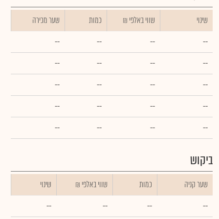
שינוי
₪ שווי באלפי
כמות
שער מכירה
--
--
--
--
--
--
--
--
--
--
--
--
--
--
--
--
--
--
--
--
ביקוש
שער קניה
כמות
₪ שווי באלפי
שינוי
--
--
--
--