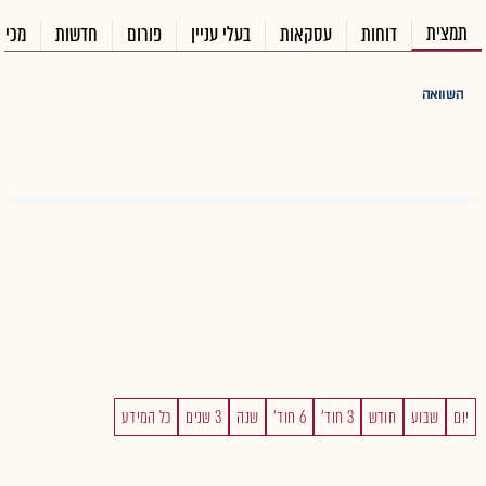
תמצית
דוחות
עסקאות
בעלי עניין
פורום
חדשות
מכיר
השוואה
יום
שבוע
חודש
3 חוד'
6 חוד'
שנה
3 שנים
כל המידע