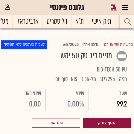
גלובס פיננסי
ראשי
תיק אישי
ת"א
וול סטריט
ארביטראז'
מט"
6/8/2026
בהשהיה של 15 דק'
עדכון אחרון
לצפות בנתונים ללא השהיה
|
מניית ביג-טק 50 יהש
BIG-TECH 50 PU
מניה
1172295
תל-אביב
NIS
סוף יום
שער
שינוי
שינוי באג'
0.00
0.00%
99.2
הוסף לתיק
התראות