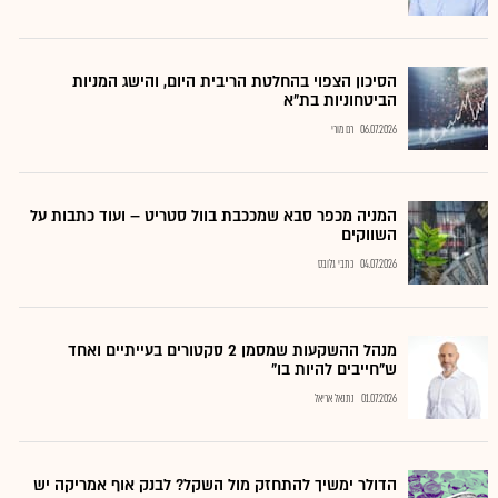
הסיכון הצפוי בהחלטת הריבית היום, והישג המניות
הביטחוניות בת"א
06.07.2026
רם מורי
המניה מכפר סבא שמככבת בוול סטריט – ועוד כתבות על
השווקים
04.07.2026
כתבי גלובס
מנהל ההשקעות שמסמן 2 סקטורים בעייתיים ואחד
ש"חייבים להיות בו"
01.07.2026
נתנאל אריאל
הדולר ימשיך להתחזק מול השקל? לבנק אוף אמריקה יש