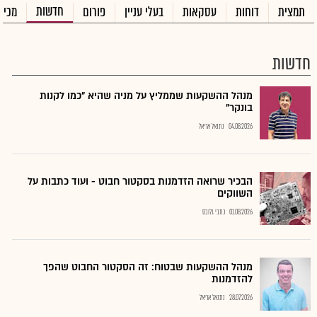
חדשות
תמצית
דוחות
עסקאות
בעלי עניין
פורום
מכיר
חדשות
מנהל ההשקעות שממליץ על מניה שהיא "כמו לקנות
בונקר"
04.08.2026
נתנאל אריאל
הבכיר שרואה הזדמנות בסקטור חבוט - ועוד כתבות על
השווקים
01.08.2026
כתבי גלובס
מנהל ההשקעות שבטוח: זה הסקטור החבוט שהפך
להזדמנות
28.07.2026
נתנאל אריאל