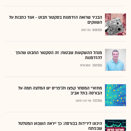
הבכיר שרואה הזדמנות בסקטור חבוט - ועוד כתבות על
השווקים
01.08.2026
כתבי גלובס
מנהל ההשקעות שבטוח: זה הסקטור החבוט שהפך
להזדמנות
28.07.2026
נתנאל אריאל
מחזורי המסחר קפצו ולג'פריס יש המלצה חמה על
הבורסה בתל אביב
27.07.2026
שירי חביב-ולדהורן
היכונו לירידות בבורסה: כך ייראה השבוע המטלטל
שבפתח