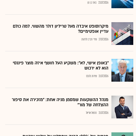
23.07.2026
בועז בן נון
מיקרוסופט איבדה מעל טריליון דולר מהשווי. למה כולם
עדיין אופטימיים?
27.07.2026
שירי חביב ולדהורן
"באופן אישי, לא": משקיע העל חושף איזה מוצר פיננסי
הוא לא ירכוש
21.07.2026
שירות גלובס
מנהל ההשקעות שמסמן מניה אחת: "מזכירה את סיפור
ההצלחה של מור"
21.07.2026
נתנאל אריאל