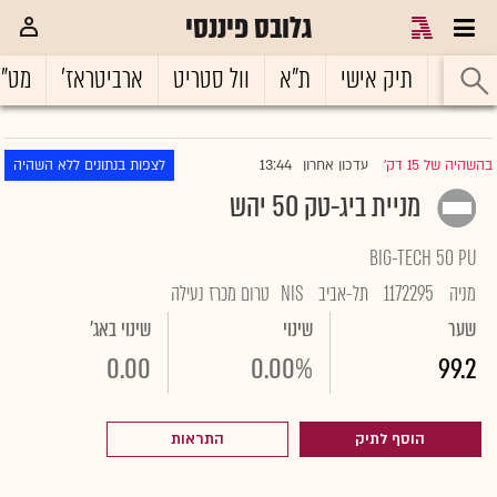
גלובס פיננסי
ראשי
תיק אישי
ת"א
וול סטריט
ארביטראז'
מט"
13:44
בהשהיה של 15 דק'
עדכון אחרון
לצפות בנתונים ללא השהיה
|
מניית ביג-טק 50 יהש
BIG-TECH 50 PU
מניה
1172295
תל-אביב
NIS
טרום מכרז נעילה
שער
שינוי
שינוי באג'
0.00
0.00%
99.2
הוסף לתיק
התראות