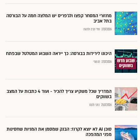
מחזורי המסחר קפצו ולג'פריס יש המלצה חמה על הבורסה
בתל אביב
27.07.2026
שירי חביב-ולדהורן
היכונו לירידות בבורסה: כך ייראה השבוע המטלטל שבפתח
27.07.2026
רם מורי
המדריך שכל משקיע צריך להכיר - ועוד 4 כתבות על המצב
בשווקים
25.07.2026
כתבי גלובס
סוכן AI לא יוצא לקרוז: הבנק שמסמן את המניות שחסינות
מפני המהפכה