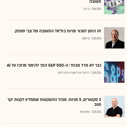
תשובה
25.06.2026
בר לביא
זה הזמן למכור מניות בת"א? התשובה של צבי סטפק
25.06.2026
צבי סטפק
כבר לא מדד מבוזר: ה-S&P 500 הפך להימור מרוכז על AI
23.06.2026
רו"ח ועו"ד איתי רושקביץ ודרינה רזניקוב
2 סקטורים, 5 מניות: מנהל ההשקעות שממליץ לקנות יקר
וטוב
23.06.2026
נתנאל אריאל