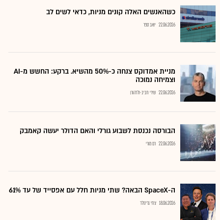
כשהאנשים האלה קונים מניות, כדאי לשים לב
22.06.2026
יואב ספר
מניית אמדוקס צנחה כ-50% מהשיא. ברקע: החשש מ-AI
וצמיחה נמוכה
22.06.2026
שירי חביב-ולדהורן
הבורסה נכנסת לשבוע גורלי והאם הדולר יעשה קאמבק
22.06.2026
רם מורי
ה-SpaceX הבאה? שתי מניות חלל עם אפסייד של עד 61%
18.06.2026
צחי גרינולד