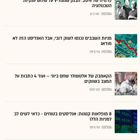
פרמיה של 20%: הבנק שממליץ על שלוש ענקיות
הטכנולוגיה
20.07.2026
בועז בן נון
מניות השבבים נכנסו לשוק דובי, אבל האנליסט הזה לא
מודאג
19.07.2026
צחי גרינולד
הקאמבק של אלטשולר שחם ביוני – ועוד 4 כתבות על
המצב בשווקים
18.07.2026
כתבי גלובס
8 מופלאות קטנות: אנליסטים בטוחים - כדאי לשים לב
למניות הללו
15.07.2026
צחי גרינולד