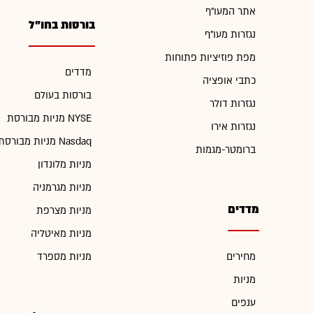
אתר המעו"ף
בורסות בחו"ל
נגזרות מעו"ף
מפת פוזיציות פתוחות
מדדים
כתבי אופציה
בורסות בעולם
נגזרות דולר
מניות מבורסת NYSE
נגזרות אירו
מניות מבורסת Nasdaq
ברומטר-מגמות
מניות מלונדון
מניות מגרמניה
מדדים
מניות מצרפת
מניות מאיטליה
מחירים
מניות מספרד
מניות
ענפים