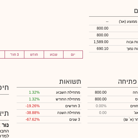
ם
 ממוצע
(אג')
--
800.00
800.00
1,589.00
690.10
יום
שבוע
חודש
3 חוד'
 פתיחה
תשואות
חיפ
חה
800.00
מתחילת השבוע
1.32%
ס
800.00
מתחילת החודש
1.32%
וזים
0.00%
3 חודשים
-19.26%
תיא
ג'
0.00
מתחילת השנה
-38.88%
חר
(א` ₪)
3 שנים
-67.62%
נור 
החברה
למדפס