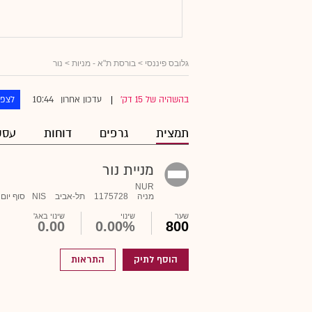
גלובס פיננסי
>
בורסת ת"א - מניות
> נור
10:44
בהשהיה של 15 דק'
עדכון אחרון
לצפו
|
תמצית
גרפים
דוחות
עסק
מניית נור
NUR
מניה
1175728
תל-אביב
NIS
סוף יום
שער
שינוי
שינוי באג'
0.00
0.00%
800
הוסף לתיק
התראות