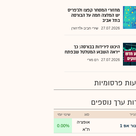
מחזורי המסחר קפצו ולג'פריס
יש המלצה חמה על הבורסה
בתל אביב
27.07.2026
שירי חביב-ולדהורן
היכונו לירידות בבורסה: כך
ייראה השבוע המטלטל שבפתח
27.07.2026
רם מורי
ות פרסומיות
רות ערך נוספים
ייר
סוג
שינוי יומי
אופציה
נור אפ 1
0.00%
ת"א