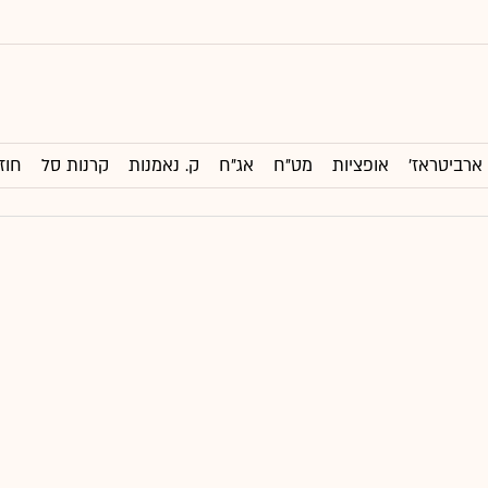
ארביטראז'
אופציות
מט"ח
אג"ח
ק. נאמנות
קרנות סל
חוז