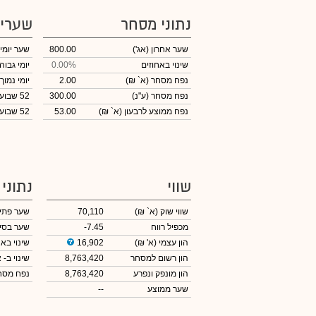
נתוני מסחר
שערי
שער אחרון
(אג')
800.00
שער יומי
שינוי באחוזים
0.00%
יומי גבוה
נפח מסחר
(א` ₪)
2.00
יומי נמוך
נפח מסחר
(ע"נ)
300.00
52 שבועות גבוה
נפח ממוצע לרבעון (א` ₪)
53.00
52 שבועות נמוך
שווי
נתוני
שווי שוק
(א` ₪)
70,110
שער פתי
מכפיל רווח
-7.45
שער בסי
הון עצמי
(א' ₪)
16,902
שינוי באח
הון רשום למסחר
8,763,420
שינוי
ב- א
הון מונפק ונפרע
8,763,420
נפח מס
שער ממוצע
--