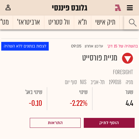
גלובס פיננסי
ראשי
תיק אישי
ת"א
וול סטריט
ארביטראז'
מט"
09:05
בהשהיה של 15 דק'
עדכון אחרון
לצפות בנתונים ללא השהיה
|
מניית פורסייט
FORESIGHT
מניה
199018
תל-אביב
NIS
סוף יום
שער
שינוי
שינוי באג'
-0.10
-2.22%
4.4
הוסף לתיק
התראות