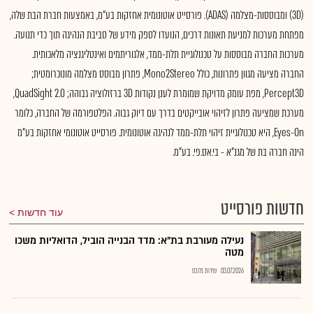
(3D) ומבוססות-מצלמה (ADAS). פורסייט אוטונומית אחזקות בע"מ, באמצעות חברת הבת שלה,
מפתחת מערכות למניעת תאונות דרכים, הנועדו לספק מידע של סביבת הנהיגה תוך כדי תנועה.
מערכות החברה מבוססות על טכנולוגיית תלת-ממד, אלגוריתמים ואינטליגנציה מלאכותית.
החברה מציעה מגוון פתרונות, כולל Mono2Stereo, פתרון מבוסס מצלמה מונוכרומטית;
Percept3D, מפת עומק מדויקת שמומרת לענן נקודות 3D ברזולוציה גבוהה; QuadSight 2.0,
מערכת שמציעה פתרון לזיהוי אובייקטים בדרך עם דיוק גבוה. הפלטפורמה של החברה, כלומר
Eyes-On, היא טכנולוגיית זיהוי תלת-ממד לנהיגה אוטונומית. פורסייט אוטונומי אחזקות בע"מ
הינה חברה בת של מגנ"א - בי.אס.פי. בע"מ.
חדשות פורסייט
עוד חדשות
נעילה מעורבת בת"א: מדד הבנייה הוביל, הדואליות משכו
מטה
03.07.2026
שירות גלובס