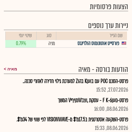
הצעות פרסומיות
ניירות ערך נוספים
שם הנייר
סוג
שינוי יומי
פורסייט אוטונומוס הולדינגס
מניה
0.79%
הודעות בורסה - מאיה
מאיה
פרסט-הסכם POC עם בועןK בהוZ למערכת גילוי חדירה לאזורי סכנה..
27.07.2026, 15:52
פרסט-םעןF K-6 - עסקת ,וצבWמןיףיV המשך
08.06.2026, 16:00
פרסט-השקעה אסטרטגית ב17.5מ'$ מ-VISIONWAVE לפי שווי של 34מ'$.
08.06.2026, 15:33