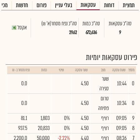
עסקאות
תמצית
דוחות
בעלי עניין
פורום
חדשות
מכיר
סה"כ עסקאות
סה"כ כמות
סה"כ נפח מסחר
(א' ₪)
אקסל
29.62
672,636
9
פירוט עסקאות יומיות
מספר
שעת עסקה
מצב
שער עסקה
שינוי
כמות
נפח מסחר ב- ₪
שער
0.0
4.50
10:44
0
סגירה
טרום
0.0
4.50
10:34
0
פתיחה
9
09:05
רציף
4.50
0%
1,803
81.1
8
09:05
רציף
4.50
0%
20,833
937.5
7
08:26
רציף
4.40
-2.22%
50,000
2,200.0