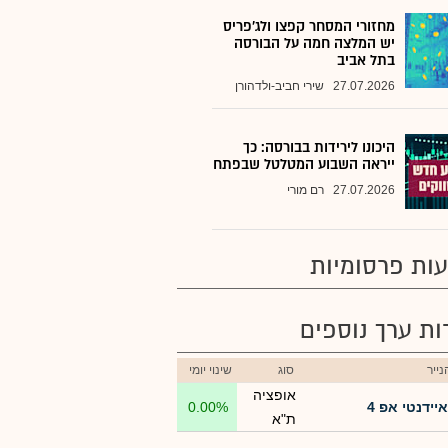
מחזורי המסחר קפצו ולג'פריס
יש המלצה חמה על הבורסה
בתל אביב
27.07.2026
שירי חביב-ולדהורן
היכונו לירידות בבורסה: כך
ייראה השבוע המטלטל שבפתח
27.07.2026
רם מורי
ות פרסומיות
רות ערך נוספים
ייר
סוג
שינוי יומי
אופציה
איידנטי אפ 4
0.00%
ת"א