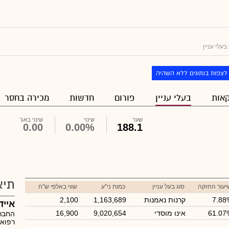
עלי עניין
לצפות בנתונים ללא השהיה
אות
בעלי עניין
פורום
חדשות
מכירה בחסר
שער
שינוי
שינוי באג'
0.00
0.00%
188.1
תיא
יעור החזקה
סוג בעל עניין
כמות ני"ע
שווי באלפי ש"ח
7.88
קרנות נאמנות
1,163,689
2,100
אייד
61.07
אינו מוסדי
9,020,654
16,900
החברה
רפואי