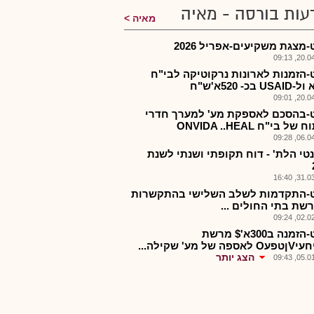
עות בורסה - מאיה
מאיה
מצגת משקיעים-אפריל 2026
20.04.2
-הזמנות לארונות נרקוטיקה לבי"ח
 בכ- 520א'ש"ח
20.04.2
-בהסכם לאספקת מע' למערך חדרי
ל בי"ח ONVIDA ..HEAL
06.04.2
נטי הלת' - דוח תקופתי ושנתי לשנת
31.03.2
-התקדמות לשלב השלישי בהתקשרות
רשת בתי החולים ...
02.02.2
אדנט-הזמנה ב300א'$ מרשת
 של מע' שקילה...
הצג יותר
05.01.2