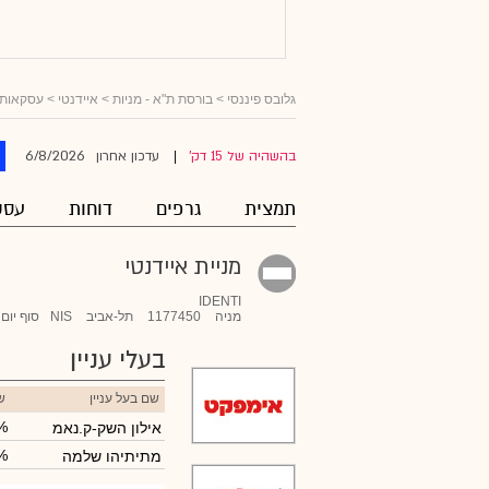
גלובס פיננסי
>
בורסת ת"א - מניות
>
איידנטי
> עסקאות ב
6/8/2026
בהשהיה של 15 דק'
עדכון אחרון
|
תמצית
גרפים
דוחות
עסק
מניית איידנטי
IDENTI
מניה
1177450
תל-אביב
NIS
סוף יום
בעלי עניין
שם בעל עניין
ש
%
אילון השק-ק.נאמ
%
מתיתיהו שלמה