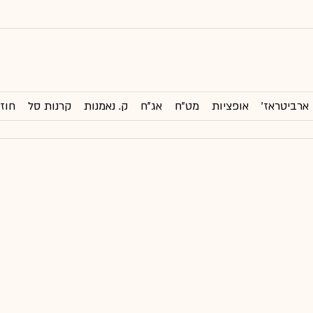
ארביטראז'
אופציות
מט"ח
אג"ח
ק. נאמנות
קרנות סל
חוזי