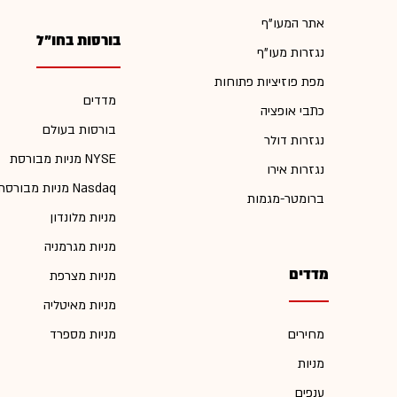
אתר המעו"ף
בורסות בחו"ל
נגזרות מעו"ף
מפת פוזיציות פתוחות
מדדים
כתבי אופציה
בורסות בעולם
נגזרות דולר
מניות מבורסת NYSE
נגזרות אירו
מניות מבורסת Nasdaq
ברומטר-מגמות
מניות מלונדון
מניות מגרמניה
מדדים
מניות מצרפת
מניות מאיטליה
מחירים
מניות מספרד
מניות
ענפים