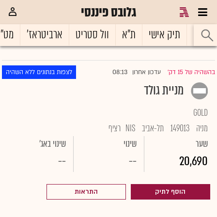
גלובס פיננסי
ראשי
תיק אישי
ת"א
וול סטריט
ארביטראז'
מט"
08:13
בהשהיה של 15 דק'
עדכון אחרון
לצפות בנתונים ללא השהיה
|
מניית גולד
GOLD
מניה
149013
תל-אביב
NIS
רציף
שער
שינוי
שינוי באג'
--
--
20,690
הוסף לתיק
התראות