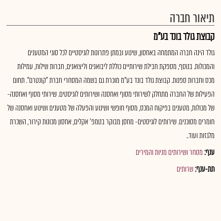
תיאור חברה
קבוצת גולד בונד בע"מ
גולד הינה חברה המתמחה באחסון, שינוע ובמתן פתרונות לוגיסטיים לכל סוגי המטענים
והמכולות. בנוסף, מספקת חבילת שירותיים כוללת ליבואנים וליצואנים, חברות שילוח, עמילות
מכס וחברות ספנות. קבוצת גולד בונד בע"מ מוכרת גם בשמה המסחרי חברת "קונטרם". תחום
הפעילות של החברה מתחלק לשירותי מסוף ואחסנה ושירותים לוגיסטים. שירותי מסוף ואחסנה-
של מכולות, מטענים בפיקוח המכס, מסוף חופשי ושינוע והפעלה של מטענים ושינוע ואחסנה של
חומרים מסוכנים. שירותים לוגיסטים- מחסן מבוקר בטמפ' אקלים, אחסון מכונות קירור, השכרת
מלגזות ועוד..
ענף:
מסחר ושירותים מניות והמירים
תת-ענף:
שרותים