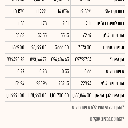
רווח נקי ב-%
12.58%
14.87%
11.27%
10.15%
5%
רווח למניה בדולרים
2.11
2.51
1.78
1.58
85
התחייבות לז"ק
62.69
55.15
52.55
53.63
77
תזרים מזומנים
7,573.00
5,666.00
28,199.00
1,869.00
00
הון עצמי*
897,237.34
894,404.45
893,146.72
886,420.73
73
זכויות מיעוט
0.66
0.55
0.28
0.27
27
התחייבויות לז"א
228.94
232.15
235.96
176.24
16
הון עצמי לסך המאזן
1,188,864.00
1,181,700.00
1,181,660.00
1,116,291.00
00
*ההון העצמי מוצג ללא זכויות מיעוט
*הנתונים במליוני שקלים