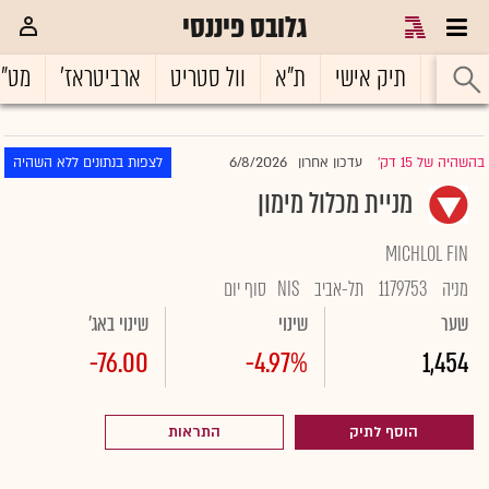
גלובס פיננסי
ראשי
תיק אישי
ת"א
וול סטריט
ארביטראז'
מט"
6/8/2026
בהשהיה של 15 דק'
עדכון אחרון
לצפות בנתונים ללא השהיה
|
מניית מכלול מימון
MICHLOL FIN
מניה
1179753
תל-אביב
NIS
סוף יום
שער
שינוי
שינוי באג'
-76.00
-4.97%
1,454
הוסף לתיק
התראות