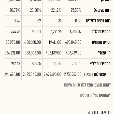
רווח נקי ב-%
25.50%
22.12%
23.30%
20.72%
%
רווח למניה בדולרים
0.33
0.31
0.32
0.24
8
התחייבות לז"ק
1,566.07
1,271.21
970.11
944.78
4
תזרים מזומנים
493,045.00
19,411.00
-138,680.00
30,953.00
0
הון עצמי*
436,939.00
406,189.00
338,303.00
324,221.00
0
התחייבויות לז"א
750.75
751.80
816.65
692.63
7
הון עצמי לסך המאזן
2,753,762.00
2,429,198.00
2,125,063.00
1,961,628.00
0
*ההון העצמי מוצג ללא זכויות מיעוט
*הנתונים במליוני שקלים
תיאור חברה