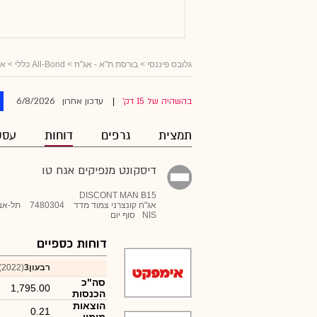
גלובס פיננסי
>
בורסת ת"א - אג"ח
>
All-Bond כללי
>
אג
6/8/2026
בהשהיה של 15 דק'
עדכון אחרון
|
תמצית
גרפים
דוחות
עסק
דיסקונט מנפיקים אגח טו
DISCONT MAN B15
אג"ח קונצרני צמוד מדד
7480304
תל-אב
NIS
סוף יום
דוחות כספיים
רבעון3
(2022)
סה"כ
1,795.00
הכנסות
הוצאות
0.21