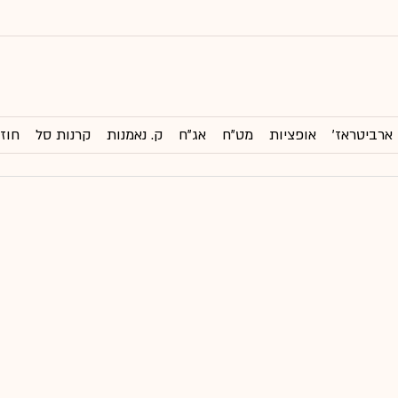
ארביטראז'
אופציות
מט"ח
אג"ח
ק. נאמנות
קרנות סל
חוזי