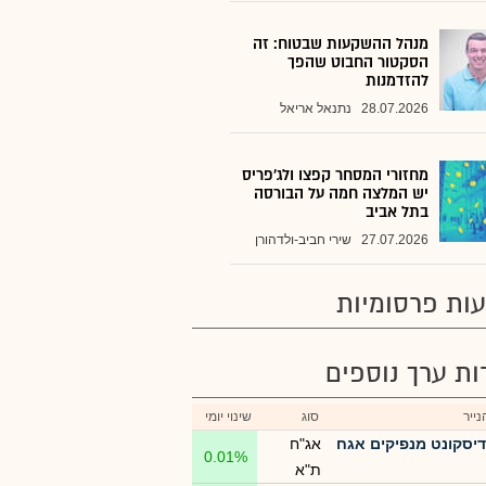
מנהל ההשקעות שבטוח: זה
הסקטור החבוט שהפך
להזדמנות
28.07.2026
נתנאל אריאל
מחזורי המסחר קפצו ולג'פריס
יש המלצה חמה על הבורסה
בתל אביב
27.07.2026
שירי חביב-ולדהורן
ות פרסומיות
רות ערך נוספים
ייר
סוג
שינוי יומי
דיסקונט מנפיקים אגח
אג"ח
0.01%
ת"א