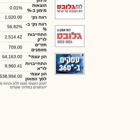
מימון
הוצאות
0.01%
מימון ב-%
רווח נקי
1,020.00
רווח נקי ב-
56.82%
%
התחייבות
2,514.42
לז"ק
תזרים
709.00
מזומנים
הון עצמי*
64,163.00
התחייבויות
9,960.41
לז"א
הון עצמי
,538,994.00
לסך המאזן
*ההון העצמי מוצג ללא זכויות מ
*הנתונים במליוני שקלים