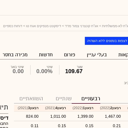
"ח לא-ממשלתיות
>
אג"ח קונצרני צמוד מדד
>
דיסקונט מנפיקים אגח טו
> דוחות כספיים
לצפות בנתונים ללא השהיה
אות
בעלי עניין
פורום
חדשות
מכירה בחסר
שער
שינוי
שינוי באג'
0.00
0.00%
109.67
יב
רבעוניים
שנתיים
השוואתיים
תיא
רבעון2
(2022)
רבעון1
(2022)
רבעון4
(2021)
רבעון3
(2021)
824.00
1,011.00
1,399.00
1,467.00
דיסק
החבר
0.11
0.15
0.15
0.21