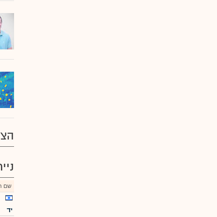
הצע
ניי
שם הנ
יד