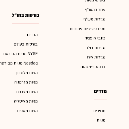
ציטוטי מניות
אתר המעו"ף
בורסות בחו"ל
נגזרות מעו"ף
מפת פוזיציות פתוחות
מדדים
כתבי אופציה
בורסות בעולם
נגזרות דולר
מניות מבורסת NYSE
נגזרות אירו
מניות מבורסת Nasdaq
ברומטר-מגמות
מניות מלונדון
מניות מגרמניה
מדדים
מניות מצרפת
מניות מאיטליה
מחירים
מניות מספרד
מניות