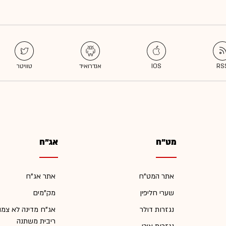
מט"ח
אג"ח
אתר המט"ח
אתר אג"ח
שערי חליפין
מק"מים
נגזרות דולר
אג"ח מדינה לא צמו
ריבית משתנה