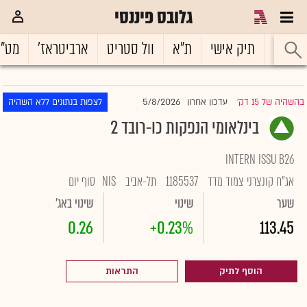
גלובס פיננסי
ראשי
תיק אישי
ת"א
וול סטריט
ארביטראז'
מט"
5/8/2026
בהשהיה של 15 דק'
עדכון אחרון
לצפות בנתונים ללא השהיה
|
בינלאומי הנפקות כו-רובד 2
INTERN ISSU B26
אג"ח קונצרני צמוד מדד
1185537
תל-אביב
NIS
סוף יום
שער
שינוי
שינוי באג'
0.26
+0.23%
113.45
הוסף לתיק
התראות