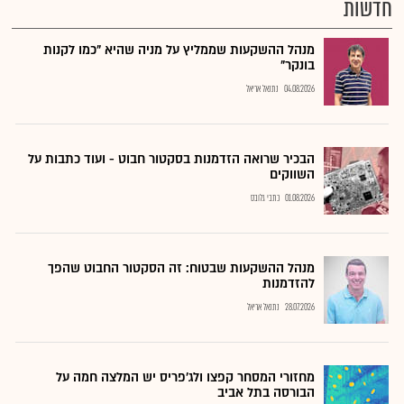
חדשות
מנהל ההשקעות שממליץ על מניה שהיא "כמו לקנות
בונקר"
04.08.2026
נתנאל אריאל
הבכיר שרואה הזדמנות בסקטור חבוט - ועוד כתבות על
השווקים
01.08.2026
כתבי גלובס
מנהל ההשקעות שבטוח: זה הסקטור החבוט שהפך
להזדמנות
28.07.2026
נתנאל אריאל
מחזורי המסחר קפצו ולג'פריס יש המלצה חמה על
הבורסה בתל אביב