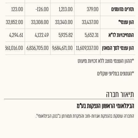
תזרים מזומנים
379.00
1,213.00
-126.00
123.00
הון עצמי*
33,437.00
33,340.00
33,308.00
32,852.00
התחייבויות לז"א
5,652.31
5,925.82
4,122.49
4,294.61
הון עצמי לסך המאזן
11,609,337.00
9,684,671.00
6,836,705.00
5,861,016.00
*ההון העצמי מוצג ללא זכויות מיעוט
*הנתונים במליוני שקלים
תיאור חברה
הבינלאומי הראשון הנפקות בע"מ
החברה עוסקת בהנפקת אגרות-חוב והפקדת תמורתן ב"בנק הבינלאומי".